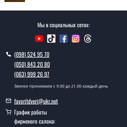
Мрамор с зеркалом?
Стоимость установки дверей Мрамор с зеркалом - от
1600 грн.
Мы в социальных сетях:
Как быстро можете установить двери
Мрамор с зеркалом?
В тот же день в течении нескольких часов, при
(098) 524 95 70
условии наличия их на складе, либо на следующий
(050) 843 20 80
день.
(063) 999 26 97
Можно на сегодня вызвать
замерщика?
Звонки принимаем c 9.00 до 21.00 каждый день
Да можно.
favoritdveri@ukr.net
У вас есть в наличии готовые двери
входные?
График работы
фирменого салона:
Да, мы имеем большой ассортимент готовых входных
дверей.