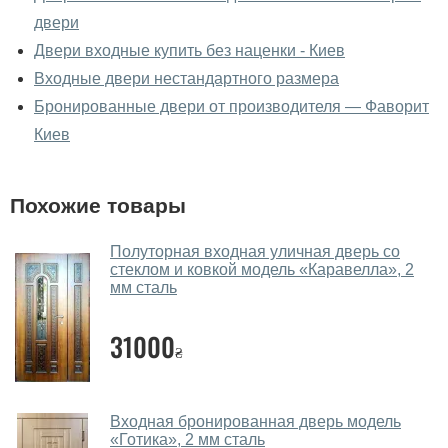
двери
Да, можно посмотреть двери входные в нашем
фирменном салоне-магазине.
Двери входные купить без наценки - Киев
Входные двери нестандартного размера
У вас большой магазин?
Бронированные двери от производителя — Фаворит
Да, у нас большой выбор межкомнатных и входных
Киев
дверей.
Помогаете ли вы выбрать двери
Похожие товары
входные?
Да. Мы консультируем покупателей
по телефону
,
Полуторная входная уличная дверь со
стеклом и ковкой модель «Каравелла», 2
через мессенджеры, онлайн чат или непосредственно
мм сталь
в нашем салоне-магазине.
Какие двери входные посоветуете?
31000
₴
Наши рекомендации зависят от необходимых
параметров, Вашего бюджета и других факторов.
Входная бронированная дверь модель
Подбор входных дверей ведется индивидуально для
«Готика», 2 мм сталь
каждого посетителя.