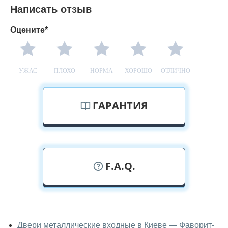
Написать отзыв
Оцените*
УЖАС
ПЛОХО
НОРМА
ХОРОШО
ОТЛИЧНО
ГАРАНТИЯ
F.A.Q.
У вас можно посмотреть двери
входные вживую?
Двери металлические входные в Киеве — Фаворит-