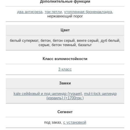
Дополнительные функции
два антисреза
,
три петли
,
утопленная броненакладка
,
нержавеющий порог
Цвет
белый супермат
,
бетон
,
бетон серый
,
венге серый
,
дуб белый
,
серые
,
бетон темный
,
базальт
Класс взломостойкости
3 класс
Замки
kale сейфовый и под цилиндр (турция)
,
mul-t-lock цилиндр
(израиль) (+1700грн.)
Сегмент
под заказ
,
с установкой