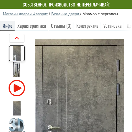
СОБСТВЕННОЕ ПРОИЗВОДСТВО-НЕ ПЕРЕПЛАЧИВАЙ!
Магазин дверей Фаворит
/
Входные двери
/
Мрамор с зеркалом
Инфо
Характеристики
Отзывы (3)
Конструктив
Установка
До