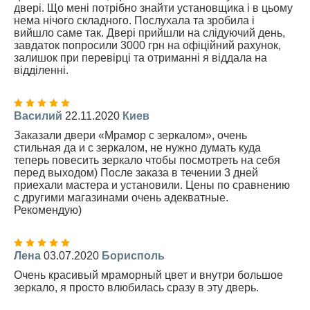
двері. Що мені потрібно знайти установщика і в цьому
нема нічого складного. Послухала та зробила і
вийшло саме так. Двері прийшли на слідуючий день,
завдаток попросили 3000 грн на офіційний рахунок,
залишок при перевірці та отриманні я віддала на
відділенні.
Василий
22.11.2020
Киев
Заказали двери «Мрамор с зеркалом», очень
стильная да и с зеркалом, не нужно думать куда
теперь повесить зеркало чтобы посмотреть на себя
перед выходом) После заказа в течении 3 дней
приехали мастера и установили. Цены по сравнению
с другими магазинами очень адекватные.
Рекомендую)
Лена
03.07.2020
Борисполь
Очень красивый мраморный цвет и внутри большое
зеркало, я просто влюбилась сразу в эту дверь.