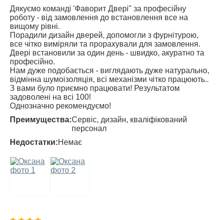
Дякуємо команді 'Фаворит Двері" за професійну
роботу - від замовлення до встановлення все на
вищому рівні.
Порадили дизайн дверей, допомогли з фурнітурою,
все чітко виміряли та прорахували для замовлення.
Двері встановили за один день - швидко, акуратно та
професійно.
Нам дуже подобається - виглядають дуже натурально,
відмінна шумоізоляція, всі механізми чітко працюють..
З вами було приємно працювати! Результатом
задоволені на всі 100!
Однозначно рекомендуємо!
Преимущества:
Сервіс, дизайн, кваліфікований
персонал
Недостатки:
Немає