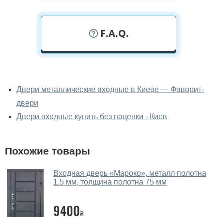
F.A.Q.
У вас можно посмотреть двери
входные вживую?
Двери металлические входные в Киеве — Фаворит-
двери
Да, можно посмотреть двери входные в нашем
фирменном салоне-магазине.
Двери входные купить без наценки - Киев
У вас большой магазин?
Похожие товары
Да, у нас большой выбор межкомнатных и входных
дверей.
Входная дверь «Мароко», металл полотна
1.5 мм, толщина полотна 75 мм
Помогаете ли вы выбрать двери
входные?
9400
₴
Да. Мы консультируем покупателей
по телефону
,