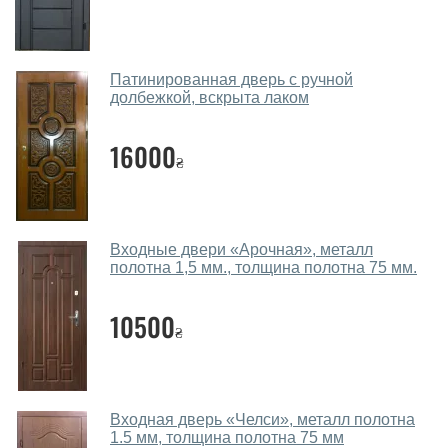
через мессенджеры, онлайн чат или непосредственно
в нашем салоне-магазине.
Какие двери входные посоветуете?
Патинированная дверь с ручной
долбежкой, вскрыта лаком
Наши рекомендации зависят от необходимых
параметров, Вашего бюджета и других факторов.
16000
₴
Подбор входных дверей ведется индивидуально для
каждого посетителя.
Замеры дверей делаете?
Входные двери «Арочная», металл
Да, делаем. Наши специалисты могут произвести
полотна 1,5 мм., толщина полотна 75 мм.
замер и консультацию на выезде. Каждый сотрудник
имеет с собой каталоги цветов и узоров. После
10500
₴
замера и консультации Вы можете оформить заявку
не посещая наш офис.
Сколько стоит вызвать замерщика?
Входная дверь «Челси», металл полотна
1.5 мм, толщина полотна 75 мм
Вызов замерщика-консультанта стоит 450 грн.