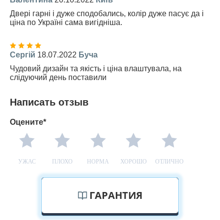
Двері гарні і дуже сподобались, колір дуже пасує да і
ціна по Україні сама вигідніша.
Сергій
18.07.2022
Буча
Чудовий дизайн та якість і ціна влаштувала, на
слідуючий день поставили
Написать отзыв
Оцените*
УЖАС
ПЛОХО
НОРМА
ХОРОШО
ОТЛИЧНО
ГАРАНТИЯ