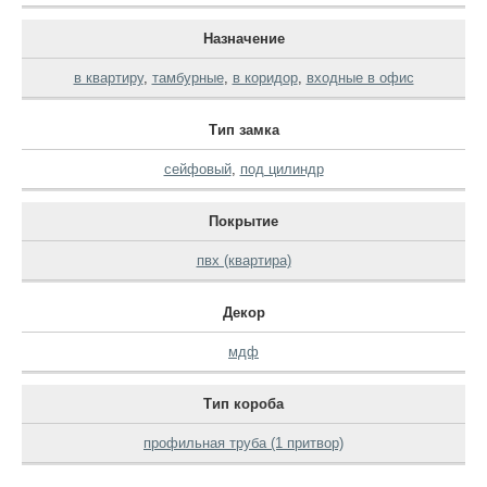
Назначение
в квартиру
,
тамбурные
,
в коридор
,
входные в офис
Тип замка
сейфовый
,
под цилиндр
Покрытие
пвх (квартира)
Декор
мдф
Тип короба
профильная труба (1 притвор)