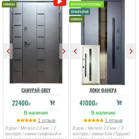
САМУРАЙ-GREY
ЛОКИ ФАНЕРА
22400
41000
₴
₴
1
1
В дом / Металл 2.0 мм. / 2
В дом / Металл 2.2 мм. / 3
контури / замки сейфовый и
контура / замки Kale (Турция)