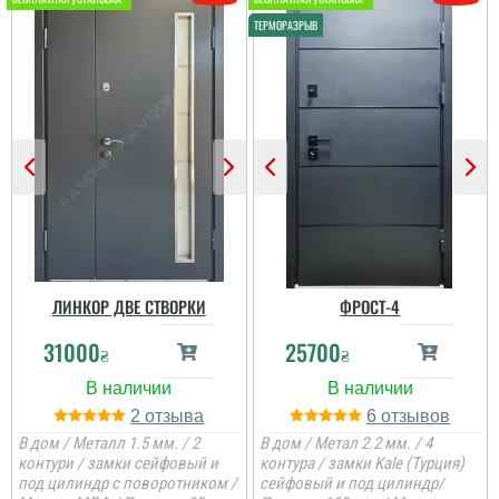
ЛИНКОР ДВЕ СТВОРКИ
ФРОСТ-4
31000
25700
₴
₴
2
6
В дом / Металл 1.5 мм. / 2
В дом / Метал 2.2 мм. / 4
контури / замки сейфовый и
контура / замки Kale (Турция)
под цилиндр с поворотником /
сейфовый и под цилиндр/