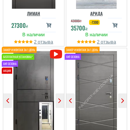
ЛИМАН
АРИДА
43000
₴
-7300
27300
₴
35700
₴
2
2