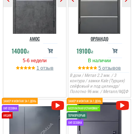
АМОС
ОРЛАНДО
Женя
14000
19100
₴
₴
Спасибо за двери и
установку, гоп ришлось
двери подождать,
1
5
надеюсь оно того стоит.
В дом / Метал 2.2 мм. / 3
контура / замки Kale (Турция)
сейфовый и под цилиндр/
читати всі відгуки
Полотно 96 мм. / Металл/МДФ
Віктор
Дуже довго шукали
двері, зупинились на