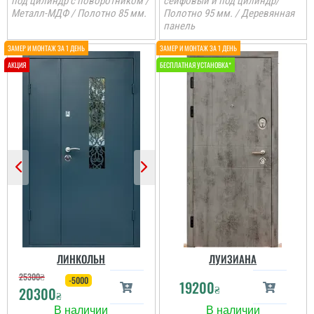
под цилиндр с поворотником /
сейфовый и под цилиндр/
Металл-МДФ / Полотно 85 мм.
Полотно 95 мм. / Деревянная
панель
ЛИНКОЛЬН
ЛУИЗИАНА
25300
₴
-5000
19200
₴
20300
₴