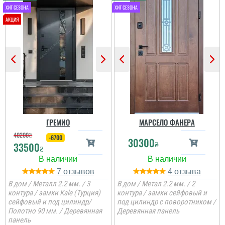
ГРЕМИО
МАРСЕЛО ФАНЕРА
40200
₴
-6700
30300
₴
33500
₴
7
4
В дом / Металл 2.2 мм. / 3
В дом / Метал 2.2 мм. / 2
контура / замки Kale (Турция)
контура / замки сейфовый и
сейфовый и под цилиндр/
под цилиндр с поворотником /
Полотно 90 мм. / Деревянная
Деревянная панель
панель