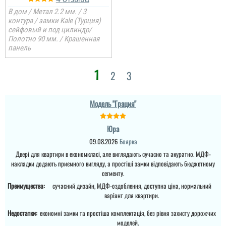
В дом / Метал 2.2 мм. / 3
контура / замки Kale (Турция)
сейфовый и под цилиндр/
Полотно 90 мм. / Крашенная
панель
1
2
3
Вероніка
Питання поирібно було
Модель "Грация"
вирішувати, так як старі
вдері були
промемерзали. Ці двері
з усім взимку
Юра
справились. Пишемо
09.08.2026
Боярка
відгук тільки зараз ...
Двері для квартири в економкласі, але виглядають сучасно та акуратно. МДФ-
накладки додають приємного вигляду, а простіші замки відповідають бюджетному
читати всі відгуки
сегменту.
Преимущества:
сучасний дизайн, МДФ-оздоблення, доступна ціна, нормальний
варіант для квартири.
Людмила
Недостатки:
економні замки та простіша комплектація, без рівня захисту дорожчих
моделей.
Шукала двері у