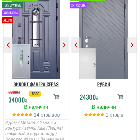
який запропонував
перевізник, хоч...
декілька моделей
дверей по прийнятній
читати всі відгуки
ціні. Заміри провели
швидко, пояснили ...
читати всі відгуки
ВИКОНТ ФАНЕРА СЕРАЯ
РУБИН
39300
₴
-5300
24300
₴
34000
₴
14
1
В дом / Металл 2.2 мм. / 3
контура / замки Kale (Турция)
сейфовый и под цилиндр/
Полотно 90 мм. / Деревянная