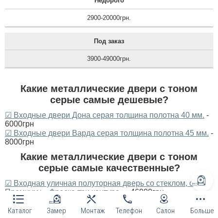
Недорого
2900-20000грн.
Под заказ
3900-49000грн.
Какие металлические двери с тоном
серые самые дешевые?
☑ Входные двери Дона серая толщина полотна 40 мм.
-
6000грн
☑ Входные двери Варда серая толщина полотна 45 мм.
-
8000грн
Какие металлические двери с тоном
серые самые качественные?
☑ Входная уличная полуторная дверь со стеклом, серия
Премиум+ «Фреска три контура»
- 46900грн
☑ Входная уличная полуторная дверь Арка Фанера
Серая
- 42500грн
Каталог
Замер
Монтаж
Телефон
Салон
Больше