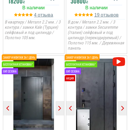
18200
30800
₴
₴
4
19
В квартиру / Металл 2.2 мм. / 3
В дом / Металл 2.2 мм. / 3
контура / замки Kale (Турция)
контура / замки Securemme
сейфовый и под цилиндр /
(Італия) сейфовый и под
Полотно 105 мм.
цилиндр (перекодируемый) /
Полотно 115 мм. / Деревянная
Володимир
панель
Шукали двері в тамбур і
щоб більше попадало
світла і видно було хто
прийшов, це варіант
дуже надійний для
використання на
декілька квартир, ручка
з нержавіючої сталі та
міцна і довга. Покриття
надійне...