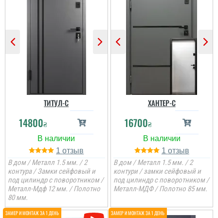
ТИТУЛ-C
ХАНТЕР-С
14800
16700
₴
₴
1
1
В дом / Металл 1.5 мм. / 2
В дом / Металл 1.5 мм. / 2
контура / Замки сейфовый и
контури / замки сейфовый и
под цилиндр с поворотником /
под цилиндр с поворотником /
Металл-Мдф 12 мм. / Полотно
Металл-МДФ / Полотно 85 мм.
80 мм.