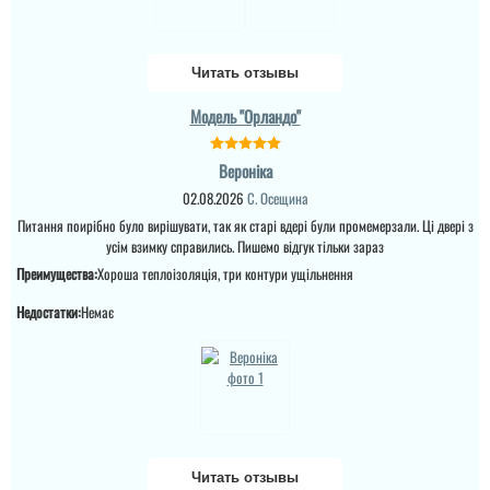
двери внутри чисто
белые. Двери три
притвора, мощные и с
Итальянским замок
Моттура....
Читать отзывы
Модель "Орландо"
Вероніка
02.08.2026
С. Осещина
Питання поирібно було вирішувати, так як старі вдері були промемерзали. Ці двері з
Міла
усім взимку справились. Пишемо відгук тільки зараз
Вітаю! Замовляли тут
Преимущества:
Хороша теплоізоляція, три контури ущільнення
вхідні двері в будинок і
квартиру.Залишились
Недостатки:
Немає
дууууже задоволені і
якістю дверей,і
сервісом,і
клієнтоорієнтовністю,і
вартістю! ВСЕ НА
ВИЩОМУ РІВНІ ! Бажаю
процвітання компанії
,мо...
читати всі відгуки
Читать отзывы