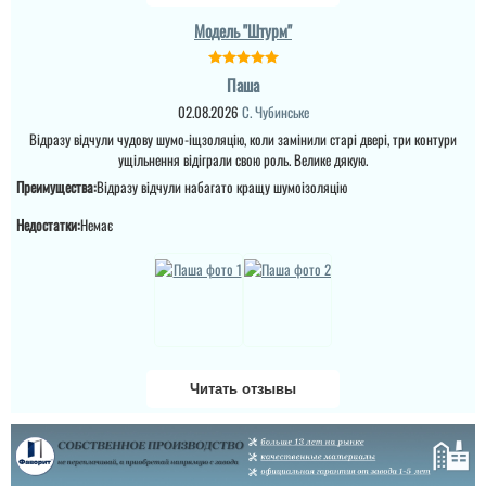
Модель "Штурм"
Юрій
Паша
02.08.2026
С. Чубинське
Замовив двері з
установкою. Ніби і
Відразу відчули чудову шумо-іщзоляцію, коли замінили старі двері, три контури
вибрав одні з дорогих,
ущільнення відіграли свою роль. Велике дякую.
якість, надійність,
гарантія. Пройшло
Преимущества:
Відразу відчули набагато кращу шумоізоляцію
півтора року і двері
вздулися знизу скла.
Недостатки:
Немає
Гарантійний сервіс
морозиться, чекає якусь
відповідь, від кого...
читати всі відгуки
Читать отзывы