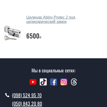
имеет с собой каталоги цветов и узоров. После
замера и консультации Вы можете оформить заявку
не посещая наш офис.
Цилиндр Abloy Protec 2 под
Сколько стоит вызвать замерщика?
цилиндрический замок
Вызов замерщика-консультанта стоит 450 грн.
6500
₴
Вы производите установку дверных
замков?
Да производим. Монтаж дверных замков
производится согласно очереди, во все дни кроме
воскресенья.
Мы в социальных сетях:
Сколько стоит установка дверей
Замок Cisa двоключовий с мастер
ключем?
(098) 524 95 70
Стоимость установки дверей Замок Cisa двоключовий
с мастер ключем - от 1600 грн.
(050) 843 20 80