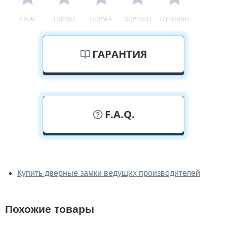
УЖАС
ПЛОХО
НОРМА
ХОРОШО
ОТЛИЧНО
ГАРАНТИЯ
F.A.Q.
У вас можно посмотреть замки
вживую?
Купить дверные замки ведущих производителей
Да, можно посмотреть замки в нашем фирменном
салоне-магазине.
Похожие товары
У вас большой магазин?