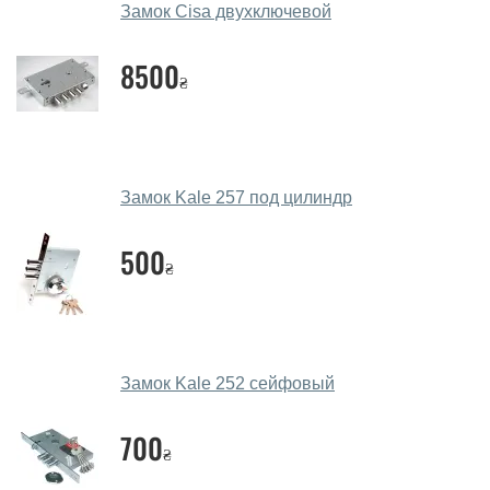
Замок Cisa двухключевой
Да, у нас большой выбор межкомнатных и входных
дверей.
8500
₴
Помогаете ли вы выбрать замки?
Да. Мы консультируем покупателей
по телефону
,
через мессенджеры, онлайн чат или непосредственно
в нашем салоне-магазине.
Замок Kale 257 под цилиндр
Какие замки посоветуете?
500
₴
Наши рекомендации зависят от необходимых
параметров, Вашего бюджета и других факторов.
Подбор дверных замков ведется индивидуально для
каждого посетителя.
Замок Kale 252 сейфовый
Замеры дверей делаете?
700
Да, делаем. Наши специалисты могут произвести
₴
замер и консультацию на выезде. Каждый сотрудник