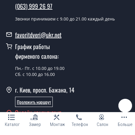
Как быстро можете установить двери
(063) 999 26 97
Замок Cisa двоключовий с мастер
ключем?
Звонки принимаем c 9.00 до 21.00 каждый день
В тот же день в течении нескольких часов, при
favoritdveri@ukr.net
условии наличия их на складе, либо на следующий
день.
График работы
фирменого салона:
Можно на сегодня вызвать
замерщика?
Пн.- Пт. с 10.00 до 19.00
Да можно.
Сб. с 10.00 до 16.00
У вас есть в наличии готовые замки?
г. Киев, просп. Бажана, 14
Да, мы имеем большой ассортимент готовых дверных
Проложить маршрут
замков.
Онлайн консультант
Какая стоимость самых дешевых
дверных замков?
Каталог
Замер
Монтаж
Телефон
Салон
Больше
От 5200 грн.