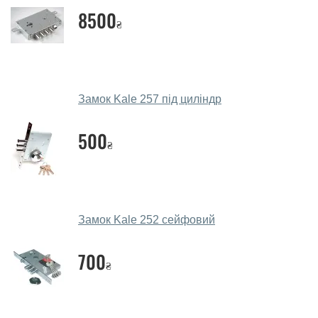
дверей.
8500
₴
Чи допомагаєте ви вибрати замки?
Так. Ми консультуємо покупців
по телефону
, через
месенджери, онлайн-чат або безпосередньо в нашому
салоні-магазині.
Замок Kale 257 під циліндр
Які замки порадите?
500
₴
Наші рекомендації залежать від необхідних
параметрів, бюджету та інших факторів. Підбір
дверних замків проводиться індивідуально для
кожного відвідувача.
Замок Kale 252 сейфовий
Заміри дверей робите?
700
Так, робимо. Наші фахівці можуть зробити замір та
₴
консультацію на виїзді. Кожен співробітник має із
собою каталоги кольорів та візерунків. Після виміру та
консультації Ви можете оформити заявку, не