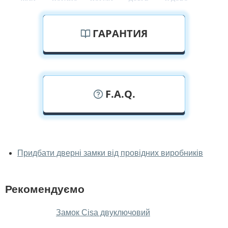
ГАРАНТИЯ
F.A.Q.
У вас можна подивитися замки
наживо?
Придбати дверні замки від провідних виробників
Так, можна подивитися замки у нашому фірмовому
салоні-магазині.
Рекомендуємо
У вас великий магазин?
Замок Cisa двуключовий
Так, у нас великий вибір міжкімнатних та вхідних