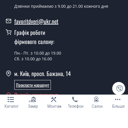
У той самий день протягом кількох годин, за умови
Дзвінки приймаємо з 9.00 до 21.00 кожного дня
наявності їх на складі, чи наступного дня.
favoritdveri@ukr.net
Чи можна на сьогодні викликати
замірника?
Графік роботи
Так можна.
фірмового салону:
У вас є в наявності готові замки?
Пн.- Пт. з 10.00 до 19.00
Сб. з 10.00 до 16.00
Так, ми маємо великий асортимент готових дверних
замків.
м. Київ, просп. Бажана, 14
Яка вартість найдешевших дверних
замків?
Прокласти маршруут
Онлайн консультант
Від 5200 грн.
Потрібні замки економ класу, що
Каталог
Замір
Монтаж
Телефон
Салон
Більше
порадите?
Кожна наша порада індивідуальна, у тому числі і з
© Магазин "ТМ Фаворит двері та вікна 2007 - 2026"