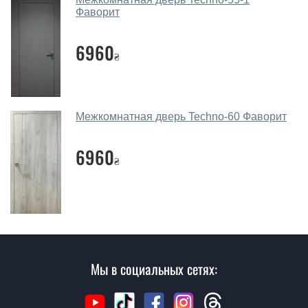
Благодаря такой толщине МДФ, вся конструкция
Фаворит
выходит очень крепкой и надежной.
6960
Какие межкомнатные двери фаворит
₴
посоветуете?
Наши рекомендации зависят от необходимых
параметров, Вашего бюджета и других факторов.
Межкомнатная дверь Techno-60 Фаворит
Подбор межкомнатных дверей ТМ Фаворит ведется
индивидуально для каждого посетителя.
6960
₴
Замеры дверей делаете?
Да, делаем. Наши специалисты могут произвести
замер и консультацию на выезде. Каждый сотрудник
имеет с собой каталоги цветов и узоров. После
замера и консультации Вы можете оформить заявку
не посещая наш офис.
Мы в социальных сетях:
Сколько стоит вызвать замерщика?