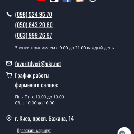
Вызов замерщика-консультанта стоит 500 грн.
(098) 524 95 70
Вы производите установку
межкомнатных дверей ТМ Фаворит?
(050) 843 20 80
Да производим. Монтаж межкомнатных дверей ТМ
(063) 999 26 97
Фаворит производится согласно очереди, во все дни
кроме воскресенья.
Звонки принимаем c 9.00 до 21.00 каждый день
Сколько стоит установка дверей
favoritdveri@ukr.net
Classic-31?
График работы
Стоимость установки дверей Classic-31 - от 1800 грн.
фирменого салона:
Можно на сегодня вызвать
замерщика?
Пн.- Пт. с 10.00 до 19.00
Сб. с 10.00 до 16.00
Да можно.
г. Киев, просп. Бажана, 14
У вас есть в наличии готовые
межкомнатные двери фаворит?
Проложить маршрут