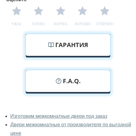
УЖАС
ПЛОХО
НОРМА
ХОРОШО
ОТЛИЧНО
ГАРАНТИЯ
F.A.Q.
У вас можно посмотреть
межкомнатные двери фаворит
Изготовим межкомнатные двери под заказ
вживую?
Двери межкомнатные от производителя по выгодной
Да, можно посмотреть межкомнатные двери фаворит
цене