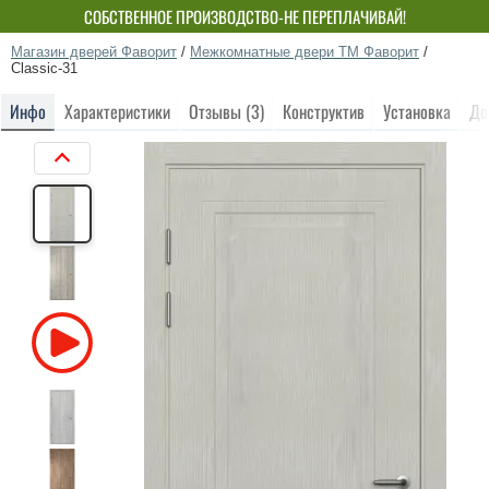
СОБСТВЕННОЕ ПРОИЗВОДСТВО-НЕ ПЕРЕПЛАЧИВАЙ!
Магазин дверей Фаворит
/
Межкомнатные двери ТМ Фаворит
/
Classic-31
Инфо
Характеристики
Отзывы (3)
Конструктив
Установка
До