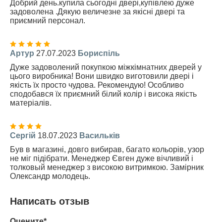
Добрий день.купила сьогодні двері,купівлею дуже
задоволена .Дякую величезне за якісні двері та
приємний персонал.
Артур
27.07.2023
Бориспіль
Дуже задоволений покупкою міжкімнатних дверей у
цього виробника! Вони швидко виготовили двері і
якість їх просто чудова. Рекомендую! Особливо
сподобався їх приємний білий колір і висока якість
матеріалів.
Сергій
18.07.2023
Васильків
Був в магазині, довго вибирав, багато кольорів, узор
не міг підібрати. Менеджер Євген дуже вічливий і
толковый менеджер з високою витримкою. Замірник
Олександр молодець.
Написать отзыв
Оцените*