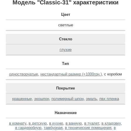
Модель "Classic-31" характеристики
Цвет
светлые
Стекло
глухие
Тип
одностворчатые
,
нестандартный размер (+1000грн.)
,
с коробом
Покрытие
крашенные
,
экошпон
,
полимерный шпон
,
эмаль
,
пвх пленка
Назначение
в комнату
,
в детскую
,
в кухню
,
в ванную
,
в туалет
,
в кладовку
,
в гардеробную
,
тамбурная
,
в технические помещения
,
в