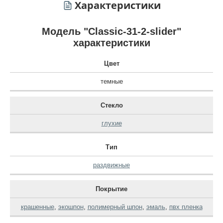
Характеристики
Модель "Classic-31-2-slider"
характеристики
Цвет
темные
Стекло
глухие
Тип
раздвижные
Покрытие
крашенные
,
экошпон
,
полимерный шпон
,
эмаль
,
пвх пленка