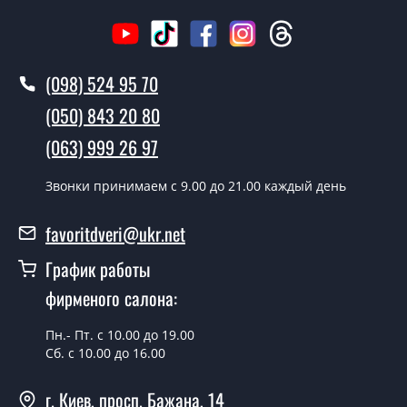
Сколько стоит вызвать замерщика?
Вызов замерщика-консультанта стоит 500 грн.
(098) 524 95 70
Вы производите установку
межкомнатных дверей ТМ Фаворит?
(050) 843 20 80
Да производим. Монтаж межкомнатных дверей ТМ
(063) 999 26 97
Фаворит производится согласно очереди, во все дни
кроме воскресенья.
Звонки принимаем c 9.00 до 21.00 каждый день
Сколько стоит установка дверей
favoritdveri@ukr.net
Classic-31-2-slider?
График работы
Стоимость установки дверей Classic-31-2-slider - от
фирменого салона:
1800 грн.
Можно на сегодня вызвать
Пн.- Пт. с 10.00 до 19.00
замерщика?
Сб. с 10.00 до 16.00
Да можно.
г. Киев, просп. Бажана, 14