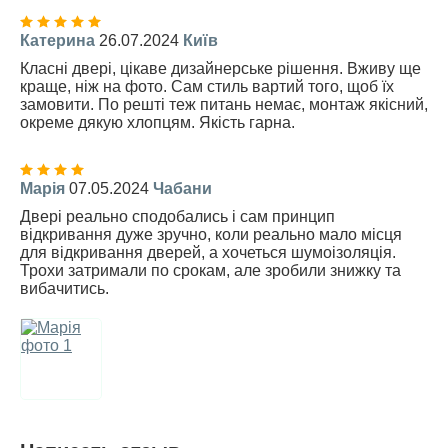
Катерина
26.07.2024
Київ
Класні двері, цікаве дизайнерське рішення. Вживу ще
краще, ніж на фото. Сам стиль вартий того, щоб їх
замовити. По решті теж питань немає, монтаж якісний,
окреме дякую хлопцям. Якість гарна.
Марія
07.05.2024
Чабани
Двері реально сподобались і сам принцип
відкривання дуже зручно, коли реально мало місця
для відкривання дверей, а хочеться шумоізоляція.
Трохи затримали по срокам, але зробили знижку та
вибачитись.