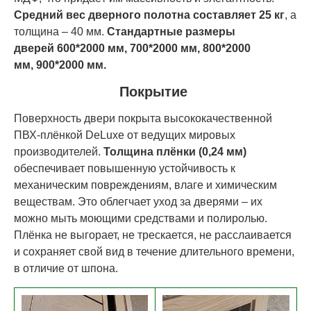
Средний вес дверного полотна составляет 25 кг
, а
толщина – 40 мм.
Стандартные размеры
дверей
60
0*200
0 мм,
70
0*200
0 мм,
80
0*200
0
мм,
90
0*200
0 мм.
Покрытие
Поверхность двери покрыта высококачественной
ПВХ-плёнкой DeLuxe от ведущих мировых
производителей.
Толщина плёнки (0,24 мм)
обеспечивает повышенную устойчивость к
механическим повреждениям, влаге и химическим
веществам. Это облегчает уход за дверями – их
можно мыть моющими средствами и полиролью.
Плёнка не выгорает, не трескается, не расслаивается
и сохраняет свой вид в течение длительного времени,
в отличие от шпона.