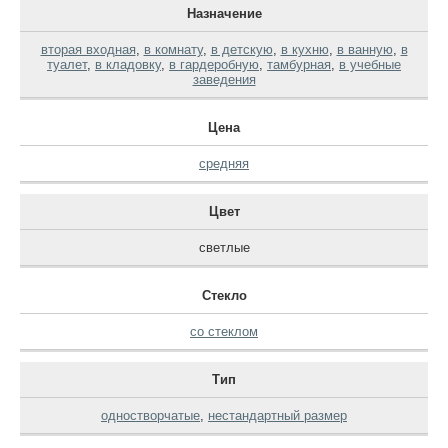
Назначение
вторая входная
,
в комнату
,
в детскую
,
в кухню
,
в ванную
,
в
туалет
,
в кладовку
,
в гардеробную
,
тамбурная
,
в учебные
заведения
Цена
средняя
Цвет
светлые
Стекло
со стеклом
Тип
одностворчатые
,
нестандартный размер