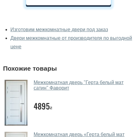
У вас можно посмотреть
межкомнатные двери фаворит
Изготовим межкомнатные двери под заказ
вживую?
Двери межкомнатные от производителя по выгодной
Да, можно посмотреть межкомнатные двери фаворит
цене
в нашем фирменном салоне-магазине.
У вас большой магазин?
Похожие товары
Да, у нас большой выбор межкомнатных и входных
Межкомнатная дверь "Герта белый мат
дверей.
сатин" Фаворит
Помогаете ли вы выбрать
межкомнатные двери фаворит?
4895
₴
Да. Мы консультируем покупателей
по телефону
,
через мессенджеры, онлайн чат или непосредственно
в нашем салоне-магазине.
Межкомнатная дверь «Герта белый мат