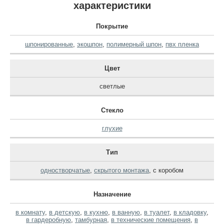
характеристики
Покрытие
шпонированные
,
экошпон
,
полимерный шпон
,
пвх пленка
Цвет
светлые
Стекло
глухие
Тип
одностворчатые
,
скрытого монтажа
,
с коробом
Назначение
в комнату
,
в детскую
,
в кухню
,
в ванную
,
в туалет
,
в кладовку
,
в гардеробную
,
тамбурная
,
в технические помещения
,
в