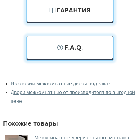
ГАРАНТИЯ
F.A.Q.
У вас можно посмотреть
межкомнатные двери фаворит
Изготовим межкомнатные двери под заказ
вживую?
Двери межкомнатные от производителя по выгодной
Да, можно посмотреть межкомнатные двери фаворит
цене
в нашем фирменном салоне-магазине.
У вас большой магазин?
Похожие товары
Да, у нас большой выбор межкомнатных и входных
Межкомнатные двери скрытого монтажа
дверей.