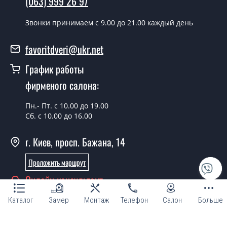
(063) 999 26 97
Фаворит производится согласно очереди, во все дни
кроме воскресенья.
Звонки принимаем c 9.00 до 21.00 каждый день
Сколько стоит установка дверей Hide-
favoritdveri@ukr.net
03-grunt?
График работы
Стоимость установки дверей Hide-03-grunt - от 1800
фирменого салона:
грн.
Можно на сегодня вызвать
Пн.- Пт. с 10.00 до 19.00
замерщика?
Сб. с 10.00 до 16.00
Да можно.
г. Киев, просп. Бажана, 14
У вас есть в наличии готовые
Проложить маршрут
межкомнатные двери фаворит?
Онлайн консультант
Да, мы имеем большой ассортимент готовых
межкомнатных дверей ТМ Фаворит.
Каталог
Замер
Монтаж
Телефон
Салон
Больше
Вы делаете нестандартные двери?