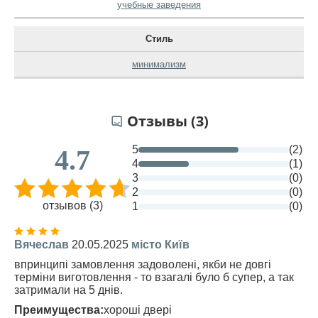
учебные заведения
Стиль
минимализм
Отзывы (3)
5
(2)
4.7
4
(1)
3
(0)
2
(0)
отзывов (3)
1
(0)
Вячеслав
20.05.2025
місто Київ
впринципі замовлення задоволені, якби не довгі
терміни виготовлення - то взагалі було б супер, а так
затримали на 5 днів.
Преимущества:
хороші двері