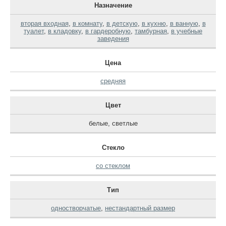
Назначение
вторая входная
,
в комнату
,
в детскую
,
в кухню
,
в ванную
,
в
туалет
,
в кладовку
,
в гардеробную
,
тамбурная
,
в учебные
заведения
Цена
средняя
Цвет
белые
,
светлые
Стекло
со стеклом
Тип
одностворчатые
,
нестандартный размер