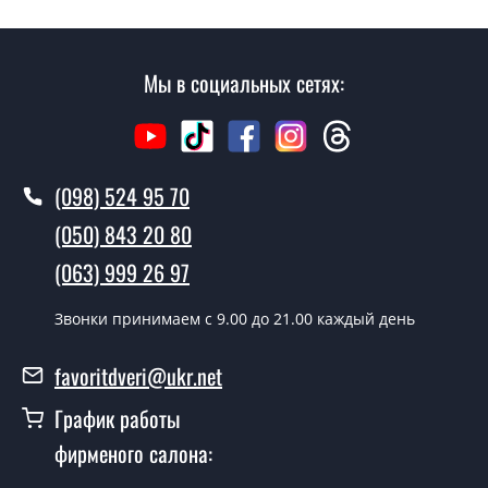
имеет с собой каталоги цветов и узоров. После
замера и консультации Вы можете оформить заявку
не посещая наш офис.
Мы в социальных сетях:
Сколько стоит вызвать замерщика?
Вызов замерщика-консультанта стоит 500 грн.
(098) 524 95 70
Вы производите установку
межкомнатных дверей ТМ Фаворит?
(050) 843 20 80
Да производим. Монтаж межкомнатных дверей ТМ
(063) 999 26 97
Фаворит производится согласно очереди, во все дни
кроме воскресенья.
Звонки принимаем c 9.00 до 21.00 каждый день
Сколько стоит установка дверей
favoritdveri@ukr.net
Ления белый мат сатин?
График работы
Стоимость установки дверей Ления белый мат сатин -
фирменого салона:
от 1800 грн.