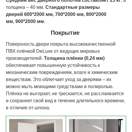
Средний вес дверного полотна составляет 25 кг
, а
толщина – 40 мм.
Стандартные размеры
дверей
60
0*200
0 мм,
70
0*200
0 мм,
80
0*200
0
мм,
90
0*200
0 мм.
Покрытие
Поверхность двери покрыта высококачественной
ПВХ-плёнкой DeLuxe от ведущих мировых
производителей.
Толщина плёнки (0,24 мм)
обеспечивает повышенную устойчивость к
механическим повреждениям, влаге и химическим
веществам. Это облегчает уход за дверями – их
можно мыть моющими средствами и полиролью.
Плёнка не выгорает, не трескается, не расслаивается
и сохраняет свой вид в течение длительного времени,
в отличие от шпона.