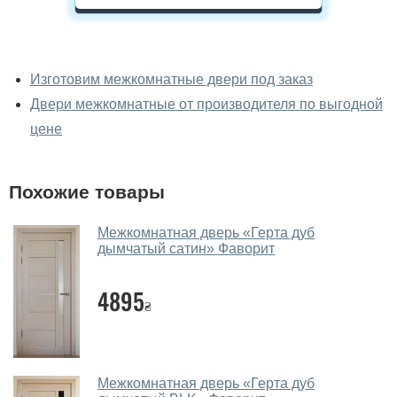
У вас можно посмотреть
межкомнатные двери фаворит
Изготовим межкомнатные двери под заказ
вживую?
Двери межкомнатные от производителя по выгодной
Да, можно посмотреть межкомнатные двери фаворит
цене
в нашем фирменном салоне-магазине.
У вас большой магазин?
Похожие товары
Да, у нас большой выбор межкомнатных и входных
Межкомнатная дверь «Герта дуб
дверей.
дымчатый сатин» Фаворит
Помогаете ли вы выбрать
межкомнатные двери фаворит?
4895
₴
Да. Мы консультируем покупателей
по телефону
,
через мессенджеры, онлайн чат или непосредственно
в нашем салоне-магазине.
Межкомнатная дверь «Герта дуб