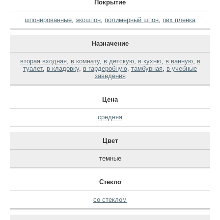
Покрытие
шпонированные
,
экошпон
,
полимерный шпон
,
пвх пленка
Назначение
вторая входная
,
в комнату
,
в детскую
,
в кухню
,
в ванную
,
в
туалет
,
в кладовку
,
в гардеробную
,
тамбурная
,
в учебные
заведения
Цена
средняя
Цвет
темные
Стекло
со стеклом