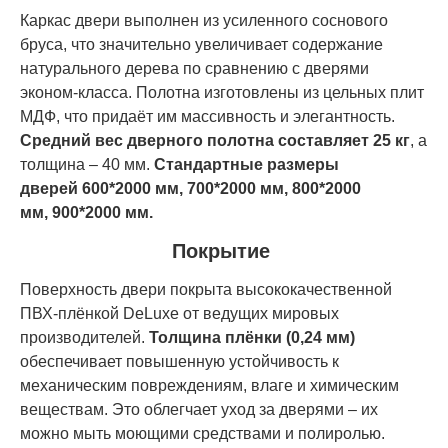
Каркас двери выполнен из усиленного соснового
бруса, что значительно увеличивает содержание
натурального дерева по сравнению с дверями
эконом-класса. Полотна изготовлены из цельных плит
МДФ, что придаёт им массивность и элегантность.
Средний вес дверного полотна составляет 25 кг
, а
толщина – 40 мм.
Стандартные размеры
дверей
60
0*200
0 мм,
70
0*200
0 мм,
80
0*200
0
мм,
90
0*200
0 мм.
Покрытие
Поверхность двери покрыта высококачественной
ПВХ-плёнкой DeLuxe от ведущих мировых
производителей.
Толщина плёнки (0,24 мм)
обеспечивает повышенную устойчивость к
механическим повреждениям, влаге и химическим
веществам. Это облегчает уход за дверями – их
можно мыть моющими средствами и полиролью.