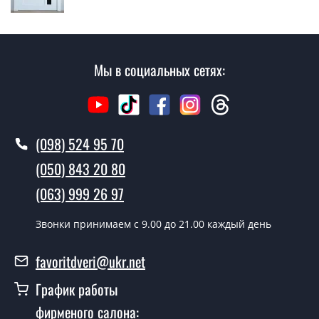
замер и консультацию на выезде. Каждый сотрудник
имеет с собой каталоги цветов и узоров. После
замера и консультации Вы можете оформить заявку
не посещая наш офис.
Мы в социальных сетях:
Сколько стоит вызвать замерщика?
Вызов замерщика-консультанта стоит 500 грн.
(098) 524 95 70
Вы производите установку
межкомнатных дверей ТМ Фаворит?
(050) 843 20 80
Да производим. Монтаж межкомнатных дверей ТМ
(063) 999 26 97
Фаворит производится согласно очереди, во все дни
кроме воскресенья.
Звонки принимаем c 9.00 до 21.00 каждый день
Сколько стоит установка дверей
favoritdveri@ukr.net
Герта грей BLK?
График работы
Стоимость установки дверей Герта грей BLK - от 1800
фирменого салона:
грн.