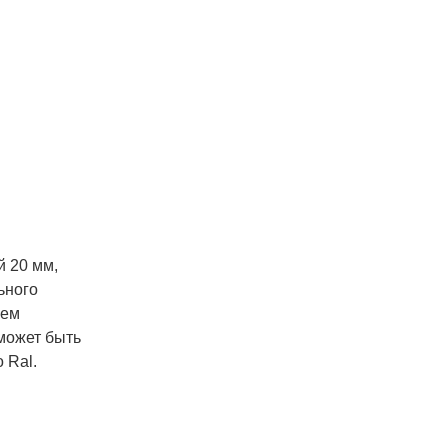
й 20 мм,
ьного
чем
может быть
 Ral.