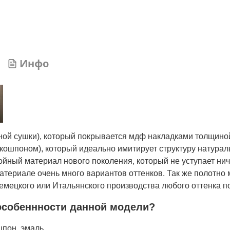
Инфо
нной сушки), который покрывается мдф накладками толщино
кошпоном), который идеально имитирует структуру натурал
лойный материал нового поколения, который не уступает ни
атериале очень много вариантов оттенков. Так же полотно 
мецкого или Итальянского производства любого оттенка по
особеннности данной модели?
шпон, эмаль