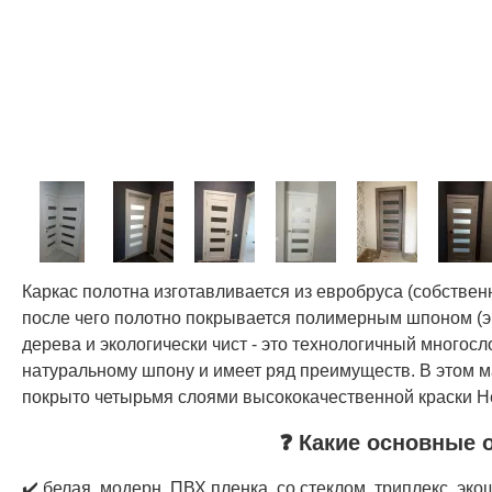
Каркас полотна изготавливается из евробруса (собстве
после чего полотно покрывается полимерным шпоном (э
дерева и экологически чист - это технологичный многос
натуральному шпону и имеет ряд преимуществ. В этом м
покрыто четырьмя слоями высококачественной краски Не
❓ Какие основные 
✔️ белая, модерн, ПВХ пленка, со стеклом, триплекс, эко