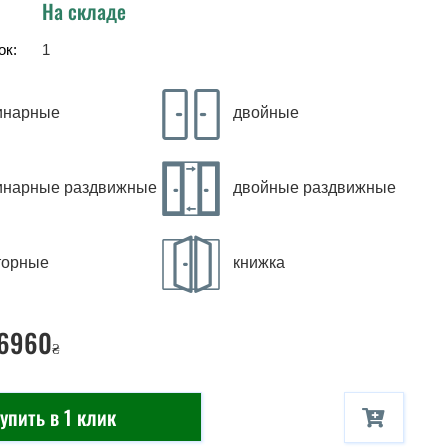
На складе
ок:
1
инарные
двойные
инарные раздвижные
двойные раздвижные
торные
книжка
 6960
₴
упить в 1 клик