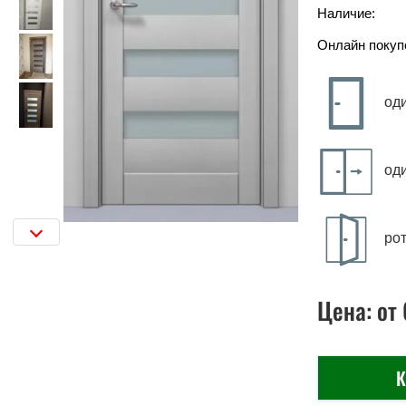
Наличие:
Онлайн покуп
од
од
ро
Цена:
от
К