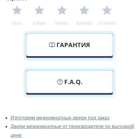
УЖАС
ПЛОХО
НОРМА
ХОРОШО
ОТЛИЧНО
ГАРАНТИЯ
F.A.Q.
У вас можно посмотреть
межкомнатные двери фаворит
Изготовим межкомнатные двери под заказ
вживую?
Двери межкомнатные от производителя по выгодной
Да, можно посмотреть межкомнатные двери фаворит
цене