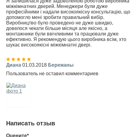
Я залишилася дуже задоволеною роботою виробника
міжкімнатних дверей. Менеджери були дуже
професійними і надали високоякісну консультацію, що
допомогло мені зробити правильний вибір.
Виробництво було проведено не дуже швидко,
довелося чекати більше місяця але якісно, а
монтажники були ввічливими та працювали дуже
ефективно. Я рекомендую цього виробника всім, хто
шукає високоякісні міжкімнатні двері.
Диана
01.03.2018
Бережаны
Пользователь не оставил комментариев
Написать отзыв
Оцените*