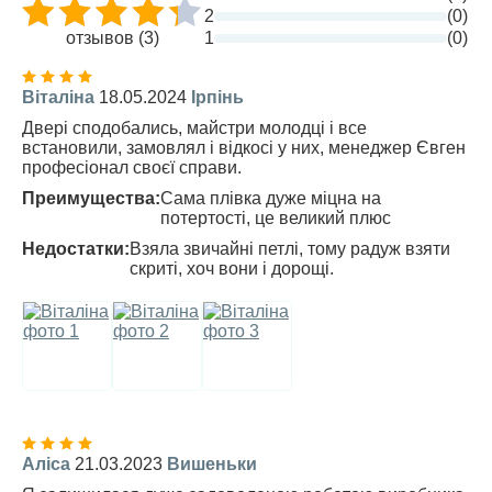
2
(0)
отзывов (3)
1
(0)
Віталіна
18.05.2024
Ірпінь
Двері сподобались, майстри молодці і все
встановили, замовлял і відкосі у них, менеджер Євген
професіонал своєї справи.
Преимущества:
Сама плівка дуже міцна на
потертості, це великий плюс
Недостатки:
Взяла звичайні петлі, тому радуж взяти
скриті, хоч вони і дорощі.
Аліса
21.03.2023
Вишеньки