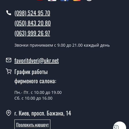
Вызов замерщика-консультанта стоит 500 грн.
(098) 524 95 70
Вы производите установку
межкомнатных дверей ТМ Фаворит?
(050) 843 20 80
Да производим. Монтаж межкомнатных дверей ТМ
(063) 999 26 97
Фаворит производится согласно очереди, во все дни
кроме воскресенья.
Звонки принимаем c 9.00 до 21.00 каждый день
Сколько стоит установка дверей
favoritdveri@ukr.net
Modern-02 Dark?
График работы
Стоимость установки дверей Modern-02 Dark - от 1800
фирменого салона:
грн.
Можно на сегодня вызвать
Пн.- Пт. с 10.00 до 19.00
замерщика?
Сб. с 10.00 до 16.00
Да можно.
г. Киев, просп. Бажана, 14
У вас есть в наличии готовые
Проложить маршрут
межкомнатные двери фаворит?