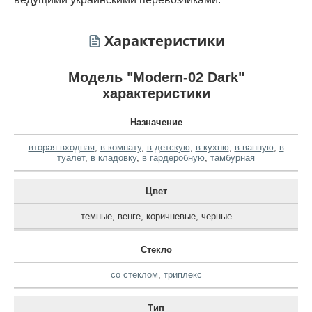
Характеристики
Модель "Modern-02 Dark"
характеристики
Назначение
вторая входная
,
в комнату
,
в детскую
,
в кухню
,
в ванную
,
в
туалет
,
в кладовку
,
в гардеробную
,
тамбурная
Цвет
темные
,
венге
,
коричневые
,
черные
Стекло
со стеклом
,
триплекс
Тип