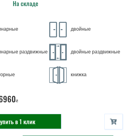
На складе
инарные
двойные
инарные раздвижные
двойные раздвижные
торные
книжка
 6960
₴
упить в 1 клик