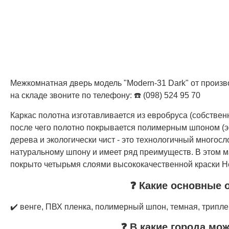
Межкомнатная дверь модель "Modern-31 Dark" от произво
на складе звоните по телефону: ☎️ (098) 524 95 70
Каркас полотна изготавливается из евробруса (собстве
после чего полотно покрывается полимерным шпоном (э
дерева и экологически чист - это технологичный многос
натуральному шпону и имеет ряд преимуществ. В этом м
покрыто четырьмя слоями высококачественной краски Не
❓ Какие основные 
✔️ венге, ПВХ пленка, полимерный шпон, темная, трипле
❓ В какие города мо