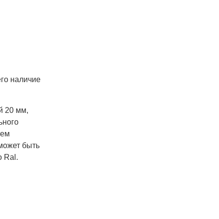
его наличие
й 20 мм,
ьного
чем
может быть
 Ral.