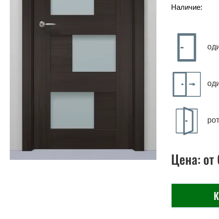
Наличие:
од
од
ро
Цена:
от
К