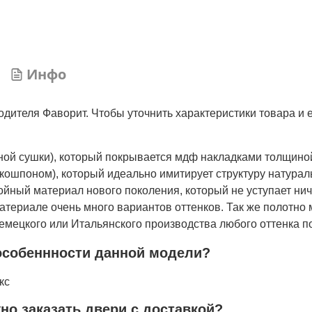
Инфо
дителя Фаворит. Чтобы уточнить характеристики товара и 
нной сушки), который покрывается мдф накладками толщино
кошпоном), который идеально имитирует структуру натурал
лойный материал нового поколения, который не уступает ни
атериале очень много вариантов оттенков. Так же полотно 
мецкого или Итальянского производства любого оттенка по
особеннности данной модели?
кс
жно заказать двери с доставкой?