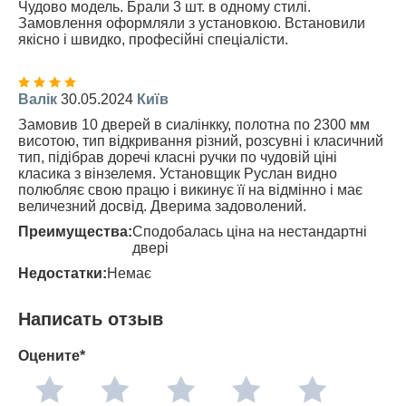
Чудово модель. Брали 3 шт. в одному стилі.
Замовлення оформляли з установкою. Встановили
якісно і швидко, професійні спеціалісти.
Валік
30.05.2024
Київ
Замовив 10 дверей в сиалінкку, полотна по 2300 мм
висотою, тип відкривання різний, розсувні і класичний
тип, підібрав доречі класні ручки по чудовій ціні
класика з вінзелемя. Установщик Руслан видно
полюбляє свою працю і викинує її на відмінно і має
величезний досвід. Дверима задоволений.
Преимущества:
Сподобалась ціна на нестандартні
двері
Недостатки:
Немає
Написать отзыв
Оцените*