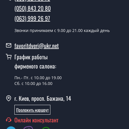
межкомнатных дверей ТМ Фаворит?
(050) 843 20 80
Да производим. Монтаж межкомнатных дверей ТМ
(063) 999 26 97
Фаворит производится согласно очереди, во все дни
кроме воскресенья.
Звонки принимаем c 9.00 до 21.00 каждый день
Сколько стоит установка дверей
favoritdveri@ukr.net
Modern-24-roto?
График работы
Стоимость установки дверей Modern-24-roto - от 1800
фирменого салона:
грн.
Можно на сегодня вызвать
Пн.- Пт. с 10.00 до 19.00
замерщика?
Сб. с 10.00 до 16.00
Да можно.
г. Киев, просп. Бажана, 14
У вас есть в наличии готовые
Проложить маршрут
межкомнатные двери фаворит?
Онлайн консультант
Да, мы имеем большой ассортимент готовых