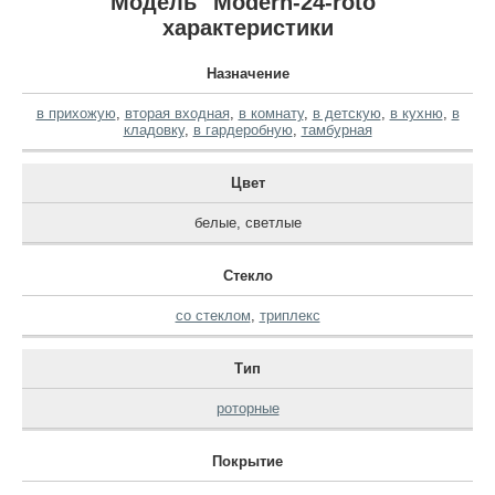
Модель "Modern-24-roto"
характеристики
Назначение
в прихожую
,
вторая входная
,
в комнату
,
в детскую
,
в кухню
,
в
кладовку
,
в гардеробную
,
тамбурная
Цвет
белые
,
светлые
Стекло
со стеклом
,
триплекс
Тип
роторные
Покрытие