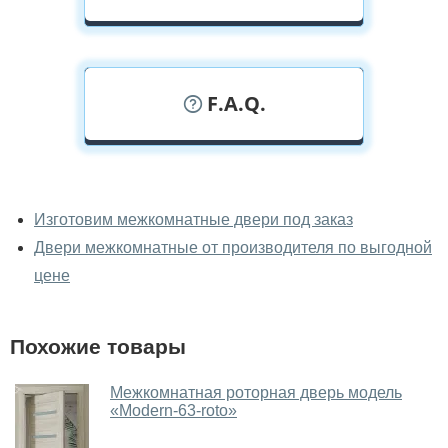
F.A.Q.
У вас можно посмотреть
межкомнатные двери фаворит
Изготовим межкомнатные двери под заказ
вживую?
Двери межкомнатные от производителя по выгодной
Да, можно посмотреть межкомнатные двери фаворит
цене
в нашем фирменном салоне-магазине.
У вас большой магазин?
Похожие товары
Да, у нас большой выбор межкомнатных и входных
Межкомнатная роторная дверь модель
дверей.
«Modern-63-roto»‎
Помогаете ли вы выбрать