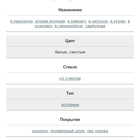
Назначение
в прихожую
,
вторая входная
,
в комнату
,
в детскую
,
в кухню
,
в
кладовку
,
в гардеробную
,
тамбурная
Цвет
белые
,
светлые
Стекло
со стеклом
Тип
роторные
Покрытие
экошпон
,
полимерный шпон
,
пвх пленка