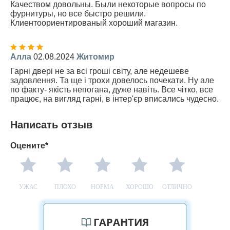
Качеством довольны. Были некоторые вопросы по
фурнитуры, но все быстро решили.
Клиентоориентированый хороший магазин.
Алла
02.08.2024
Житомир
Гарні двері не за всі гроші світу, але недешеве
задовлення. Та ще і трохи довелось почекати. Ну але
по факту- якість непогана, дуже навіть. Все чітко, все
працює, на вигляд гарні, в інтер'єр вписались чудесно.
Написать отзыв
Оцените*
УЖАС
ПЛОХО
НОРМА
ХОРОШО
ОТЛИЧНО
ГАРАНТИЯ