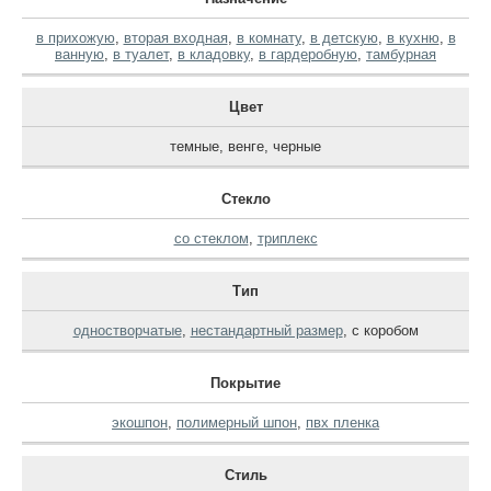
в прихожую
,
вторая входная
,
в комнату
,
в детскую
,
в кухню
,
в
ванную
,
в туалет
,
в кладовку
,
в гардеробную
,
тамбурная
Цвет
темные
,
венге
,
черные
Стекло
со стеклом
,
триплекс
Тип
одностворчатые
,
нестандартный размер
,
с коробом
Покрытие
экошпон
,
полимерный шпон
,
пвх пленка
Стиль