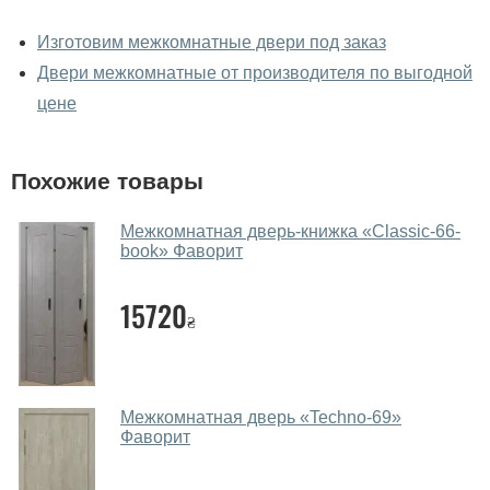
У вас можно посмотреть
межкомнатные двери фаворит
Изготовим межкомнатные двери под заказ
вживую?
Двери межкомнатные от производителя по выгодной
Да, можно посмотреть межкомнатные двери фаворит
цене
в нашем фирменном салоне-магазине.
У вас большой магазин?
Похожие товары
Да, у нас большой выбор межкомнатных и входных
Межкомнатная дверь-книжка «Classic-66-
дверей.
book» Фаворит
Помогаете ли вы выбрать
межкомнатные двери фаворит?
15720
₴
Да. Мы консультируем покупателей
по телефону
,
через мессенджеры, онлайн чат или непосредственно
в нашем салоне-магазине.
Межкомнатная дверь «Techno-69»
Фаворит
Какие основные особенности и
преимущества ваших межкомнатных