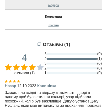
модерн
Коллекции
modern
Отзывы (1)
5
(0)
4
4
(1)
3
(0)
2
(0)
отзывов (1)
1
(0)
Назар
12.10.2023
Калинівка
Замовляли вхідні та відразу міжкімнатні двері в
одному щоб було стилі та кольорі, узор підбрали
похожжий, колір був важливіше. Дякую установщику
Руслану, який мав витримку та за проханням приїзжав