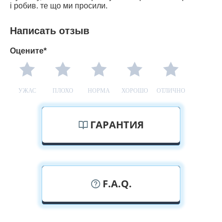
і робив. те що ми просили.
Написать отзыв
Оцените*
УЖАС
ПЛОХО
НОРМА
ХОРОШО
ОТЛИЧНО
ГАРАНТИЯ
F.A.Q.