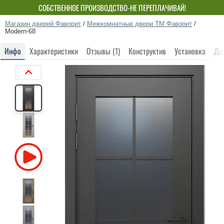
СОБСТВЕННОЕ ПРОИЗВОДСТВО-НЕ ПЕРЕПЛАЧИВАЙ!
Магазин дверей Фаворит
/
Межкомнатные двери ТМ Фаворит
/
Modern-68
Инфо
Характеристики
Отзывы (1)
Конструктив
Установка
До