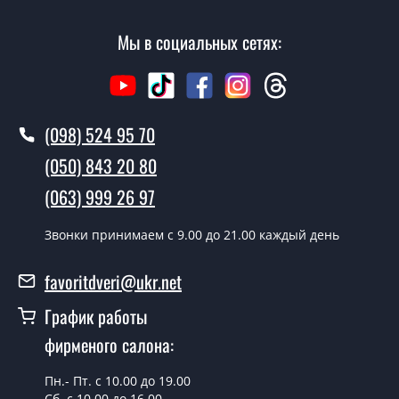
замера и консультации Вы можете оформить заявку
не посещая наш офис.
Мы в социальных сетях:
Сколько стоит вызвать замерщика?
Вызов замерщика-консультанта стоит 500 грн.
(098) 524 95 70
Вы производите установку
межкомнатных дверей ТМ Фаворит?
(050) 843 20 80
Да производим. Монтаж межкомнатных дверей ТМ
(063) 999 26 97
Фаворит производится согласно очереди, во все дни
кроме воскресенья.
Звонки принимаем c 9.00 до 21.00 каждый день
Сколько стоит установка дверей
favoritdveri@ukr.net
Modern-68?
График работы
Стоимость установки дверей Modern-68 - от 1800 грн.
фирменого салона:
Можно на сегодня вызвать
замерщика?
Пн.- Пт. с 10.00 до 19.00
Сб. с 10.00 до 16.00