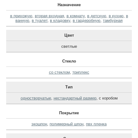
Назначение
в прихожую
,
вторая входная
,
в комнату
,
в детскую
,
в кухню
,
в
ванную
,
в туалет
,
в кладовку
,
в гардеробную
,
тамбурная
Цвет
светлые
Стекло
со стеклом
,
триплекс
Тип
одностворчатые
,
нестандартный размер
,
с коробом
Покрытие
экошпон
,
полимерный шпон
,
пвх пленка