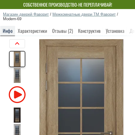
СОБСТВЕННОЕ ПРОИЗВОДСТВО-НЕ ПЕРЕПЛАЧИВАЙ!
Магазин дверей Фаворит
/
Межкомнатные двери ТМ Фаворит
/
Modern-69
Инфо
Характеристики
Отзывы (2)
Конструктив
Установка
До