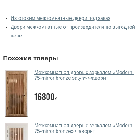
У вас можно посмотреть
межкомнатные двери фаворит
Изготовим межкомнатные двери под заказ
вживую?
Двери межкомнатные от производителя по выгодной
Да, можно посмотреть межкомнатные двери фаворит
цене
в нашем фирменном салоне-магазине.
У вас большой магазин?
Похожие товары
Да, у нас большой выбор межкомнатных и входных
Межкомнатная дверь с зеркалом «Modern-
дверей.
75-mirror bronze satyn» Фаворит
Помогаете ли вы выбрать
межкомнатные двери фаворит?
16800
₴
Да. Мы консультируем покупателей
по телефону
,
через мессенджеры, онлайн чат или непосредственно
в нашем салоне-магазине.
Межкомнатная дверь с зеркалом «Modern-
75-mirror bronze» Фаворит
Какие основные особенности и
преимущества ваших межкомнатных