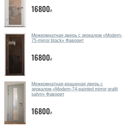
16800
дверей?
₴
Каркас полотна межкомнатных дверей производится
из евробруса (собственной сушки), который
покрывается МДФ накладками толщиной 20 мм.
Межкомнатная дверь с зеркалом «Modern-
Благодаря такой толщине МДФ, вся конструкция
75-mirror black» Фаворит
выходит очень крепкой и надежной.
16800
Какие межкомнатные двери фаворит
₴
посоветуете?
Наши рекомендации зависят от необходимых
параметров, Вашего бюджета и других факторов.
Межкомнатная крашеная дверь с
Подбор межкомнатных дверей ТМ Фаворит ведется
зеркалом «Modern-74-painted mirror grafit
индивидуально для каждого посетителя.
satyn» Фаворит
Замеры дверей делаете?
16800
₴
Да, делаем. Наши специалисты могут произвести
замер и консультацию на выезде. Каждый сотрудник