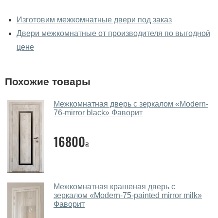
У вас можно посмотреть
межкомнатные двери фаворит
Изготовим межкомнатные двери под заказ
вживую?
Двери межкомнатные от производителя по выгодной
Да, можно посмотреть межкомнатные двери фаворит
цене
в нашем фирменном салоне-магазине.
У вас большой магазин?
Похожие товары
Да, у нас большой выбор межкомнатных и входных
Межкомнатная дверь с зеркалом «Modern-
дверей.
76-mirror black» Фаворит
Помогаете ли вы выбрать
межкомнатные двери фаворит?
16800
₴
Да. Мы консультируем покупателей
по телефону
,
через мессенджеры, онлайн чат или непосредственно
в нашем салоне-магазине.
Межкомнатная крашеная дверь с
зеркалом «Modern-75-painted mirror milk»
Какие основные особенности и
Фаворит
преимущества ваших межкомнатных