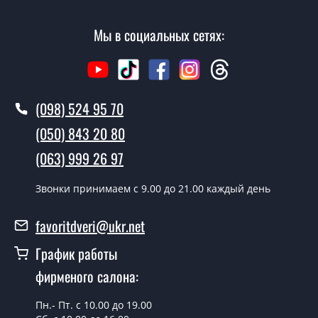
замера и консультации Вы можете оформить заявку
не посещая наш офис.
Мы в социальных сетях:
Сколько стоит вызвать замерщика?
Вызов замерщика-консультанта стоит 500 грн.
(098) 524 95 70
Вы производите установку
межкомнатных дверей ТМ Фаворит?
(050) 843 20 80
Да производим. Монтаж межкомнатных дверей ТМ
(063) 999 26 97
Фаворит производится согласно очереди, во все дни
кроме воскресенья.
Звонки принимаем c 9.00 до 21.00 каждый день
Сколько стоит установка дверей
favoritdveri@ukr.net
Modern-76-mirror bronze?
График работы
Стоимость установки дверей Modern-76-mirror bronze -
фирменого салона:
от 1800 грн.
Можно на сегодня вызвать
Пн.- Пт. с 10.00 до 19.00
замерщика?