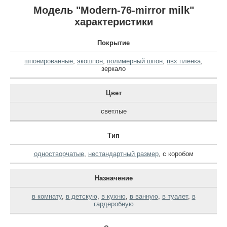
Модель "Modern-76-mirror milk"
характеристики
Покрытие
шпонированные
,
экошпон
,
полимерный шпон
,
пвх пленка
,
зеркало
Цвет
светлые
Тип
одностворчатые
,
нестандартный размер
,
с коробом
Назначение
в комнату
,
в детскую
,
в кухню
,
в ванную
,
в туалет
,
в
гардеробную