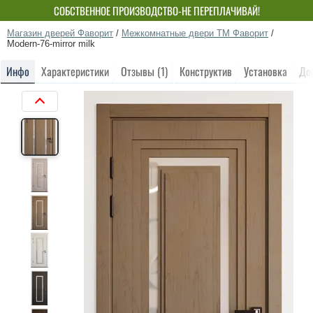
СОБСТВЕННОЕ ПРОИЗВОДСТВО-НЕ ПЕРЕПЛАЧИВАЙ!
Магазин дверей Фаворит
/
Межкомнатные двери ТМ Фаворит
/
Modern-76-mirror milk
Инфо
Характеристики
Отзывы (1)
Конструктив
Установка
До