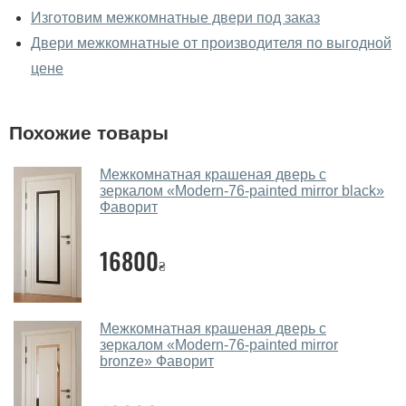
межкомнатные двери фаворит
Изготовим межкомнатные двери под заказ
вживую?
Двери межкомнатные от производителя по выгодной
Да, можно посмотреть межкомнатные двери фаворит
цене
в нашем фирменном салоне-магазине.
У вас большой магазин?
Похожие товары
Да, у нас большой выбор межкомнатных и входных
Межкомнатная крашеная дверь с
дверей.
зеркалом «Modern-76-painted mirror black»
Фаворит
Помогаете ли вы выбрать
межкомнатные двери фаворит?
16800
₴
Да. Мы консультируем покупателей
по телефону
,
через мессенджеры, онлайн чат или непосредственно
в нашем салоне-магазине.
Межкомнатная крашеная дверь с
зеркалом «Modern-76-painted mirror
Какие основные особенности и
bronze» Фаворит
преимущества ваших межкомнатных
дверей?