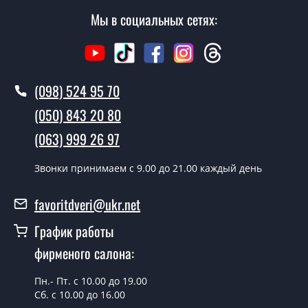
не посещая наш офис.
Мы в социальных сетях:
Сколько стоит вызвать замерщика?
Вызов замерщика-консультанта стоит 500 грн.
(098) 524 95 70
Вы производите установку
межкомнатных дверей ТМ Фаворит?
(050) 843 20 80
Да производим. Монтаж межкомнатных дверей ТМ
(063) 999 26 97
Фаворит производится согласно очереди, во все дни
кроме воскресенья.
Звонки принимаем c 9.00 до 21.00 каждый день
Сколько стоит установка дверей
favoritdveri@ukr.net
Modern-76-mirror milk?
График работы
Стоимость установки дверей Modern-76-mirror milk - от
фирменого салона:
1800 грн.
Можно на сегодня вызвать
Пн.- Пт. с 10.00 до 19.00
замерщика?
Сб. с 10.00 до 16.00