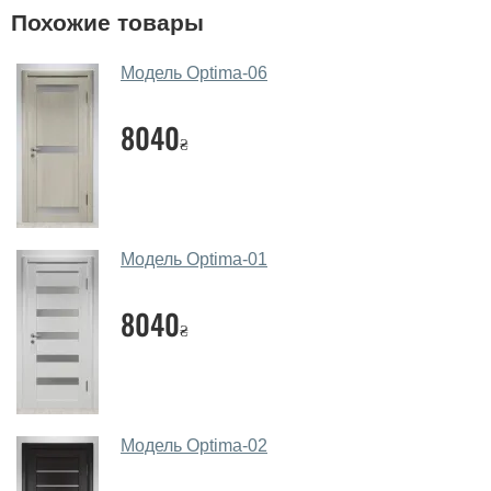
У вас большой магазин?
Похожие товары
Да, у нас большой выбор межкомнатных и входных
Модель Optima-06
дверей.
Помогаете ли вы выбрать
8040
₴
межкомнатные двери фаворит?
Да. Мы консультируем покупателей
по телефону
,
через мессенджеры, онлайн чат или непосредственно
в нашем салоне-магазине.
Модель Optima-01
Какие основные особенности и
преимущества ваших межкомнатных
8040
₴
дверей?
Каркас полотна межкомнатных дверей производится
из евробруса (собственной сушки), который
покрывается МДФ накладками толщиной 20 мм.
Модель Optima-02
Благодаря такой толщине МДФ, вся конструкция
выходит очень крепкой и надежной.