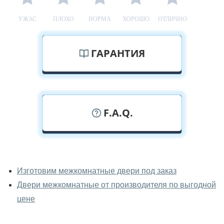
УЖАС
ПЛОХО
НОРМА
ХОРОШО
ОТЛИЧНО
ГАРАНТИЯ
F.A.Q.
У вас можно посмотреть
межкомнатные двери фаворит
Изготовим межкомнатные двери под заказ
вживую?
Двери межкомнатные от производителя по выгодной
Да, можно посмотреть межкомнатные двери фаворит
цене
в нашем фирменном салоне-магазине.