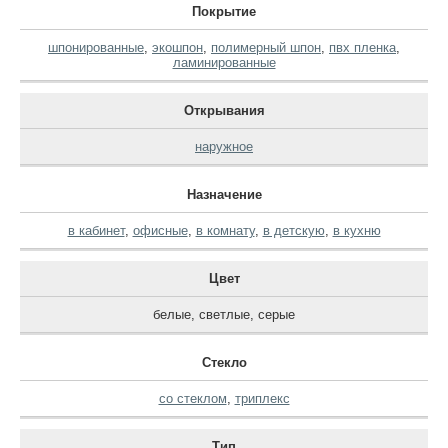
Покрытие
шпонированные
,
экошпон
,
полимерный шпон
,
пвх пленка
,
ламинированные
Открывания
наружное
Назначение
в кабинет
,
офисные
,
в комнату
,
в детскую
,
в кухню
Цвет
белые
,
светлые
,
серые
Стекло
со стеклом
,
триплекс
Тип