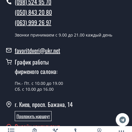
(098) 524 95 70
Вы производите установку
межкомнатных дверей ТМ Фаворит?
(050) 843 20 80
Да производим. Монтаж межкомнатных дверей ТМ
(063) 999 26 97
Фаворит производится согласно очереди, во все дни
кроме воскресенья.
Звонки принимаем c 9.00 до 21.00 каждый день
Сколько стоит установка дверей
favoritdveri@ukr.net
Optima-07?
График работы
Стоимость установки дверей Optima-07 - от 1800 грн.
фирменого салона:
Можно на сегодня вызвать
замерщика?
Пн.- Пт. с 10.00 до 19.00
Сб. с 10.00 до 16.00
Да можно.
г. Киев, просп. Бажана, 14
У вас есть в наличии готовые
межкомнатные двери фаворит?
Проложить маршрут
Да, мы имеем большой ассортимент готовых
Онлайн консультант
межкомнатных дверей ТМ Фаворит.