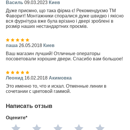
Василь
09.03.2023
Киев
Дуже приємно, що така фірма є! Рекомендуємо ТМ
Фаворит! Монтажники споралися дуже швидко і якісно
вся фурнітура вже була врізано і двері зроблені в
розмір наших нестандартних проємів.
паша
26.05.2018
Киев
Ваш магазин лучший! Отличные операторы
посоветовали хорошие двери. Спасибо вам большое!
Леонид
16.02.2018
Акимовка
Это именно то, что и искал. Отменные линии в
сочетании с цветовой гаммой.
Написать отзыв
Оцените*