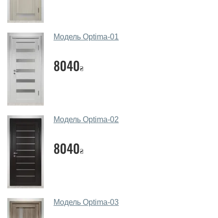
Так. Ми консультуємо покупців
по телефону
, через
месенджери, онлайн-чат або безпосередньо в нашому
салоні-магазині.
Модель Optima-01
Які основні особливості та переваги
ваших міжкімнатних дверей?
8040
₴
Каркас полотна міжкімнатних дверей виготовляється з
євробрусу (власного сушіння), що покривається МДФ
накладками товщиною 20 мм. Завдяки такій товщині
МДФ, вся конструкція виходить дуже міцною та
Модель Optima-02
надійною.
8040
Які міжкімнатні двері фаворит
₴
порадите?
Наші рекомендації залежать від необхідних
параметрів, бюджету та інших факторів. Підбір
міжкімнатних дверей ТМ Фаворит проводиться
Модель Optima-03
індивідуально для кожного відвідувача.