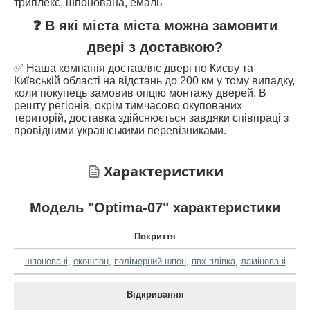
триплекс, шпонована, емаль
❓ В які міста міста можна замовити
двері з доставкою?
✅ Наша компанія доставляє двері по Києву та
Київській області на відстань до 200 км у тому випадку,
коли покупець замовив опцію монтажу дверей. В
решту регіонів, окрім тимчасово окупованих
територій, доставка здійснюється завдяки співпраці з
провідними українськими перевізниками.
Характеристики
Модель "Optima-07" характеристики
Покриття
шпоновані
,
екошпон
,
полімерний шпон
,
пвх плівка
,
ламіновані
Відкривання