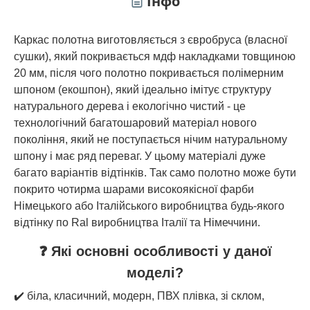
Інфо
Каркас полотна виготовляється з євробруса (власної
сушки), який покривається мдф накладками товщиною
20 мм, після чого полотно покривається полімерним
шпоном (екошпон), який ідеально імітує структуру
натурального дерева і екологічно чистий - це
технологічний багатошаровий матеріал нового
покоління, який не поступається нічим натуральному
шпону і має ряд переваг. У цьому матеріалі дуже
багато варіантів відтінків. Так само полотно може бути
покрито чотирма шарами високоякісної фарби
Німецького або Італійського виробництва будь-якого
відтінку по Ral виробництва Італії та Німеччини.
❓ Які основні особливості у даної
моделі?
✔️ біла, класичний, модерн, ПВХ плівка, зі склом,