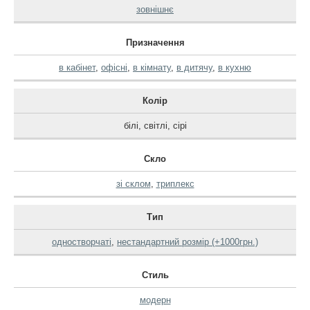
зовнішнє
Призначення
в кабінет
,
офісні
,
в кімнату
,
в дитячу
,
в кухню
Колір
білі
,
світлі
,
сірі
Скло
зі склом
,
триплекс
Тип
одностворчаті
,
нестандартний розмір (+1000грн.)
Стиль
модерн