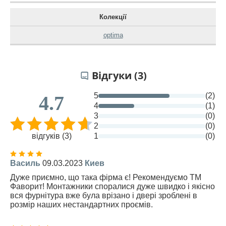
Колекції
optima
Відгуки (3)
5
(2)
4.7
4
(1)
3
(0)
2
(0)
відгуків (3)
1
(0)
Василь
09.03.2023
Киев
Дуже приємно, що така фірма є! Рекомендуємо ТМ
Фаворит! Монтажники споралися дуже швидко і якісно
вся фурнітура вже була врізано і двері зроблені в
розмір наших нестандартних проємів.