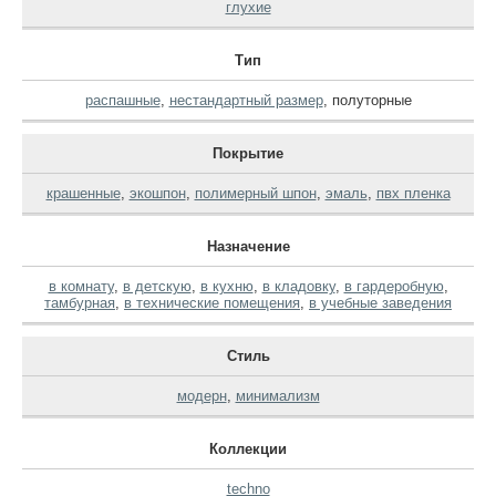
глухие
Тип
распашные
,
нестандартный размер
,
полуторные
Покрытие
крашенные
,
экошпон
,
полимерный шпон
,
эмаль
,
пвх пленка
Назначение
в комнату
,
в детскую
,
в кухню
,
в кладовку
,
в гардеробную
,
тамбурная
,
в технические помещения
,
в учебные заведения
Стиль
модерн
,
минимализм
Коллекции
techno