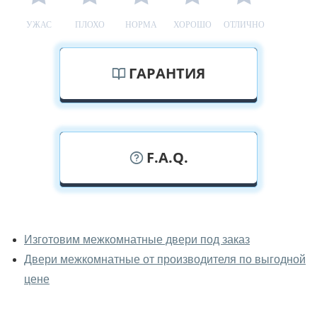
УЖАС
ПЛОХО
НОРМА
ХОРОШО
ОТЛИЧНО
ГАРАНТИЯ
F.A.Q.
У вас можно посмотреть
межкомнатные двери фаворит
Изготовим межкомнатные двери под заказ
вживую?
Двери межкомнатные от производителя по выгодной
Да, можно посмотреть межкомнатные двери фаворит
цене
в нашем фирменном салоне-магазине.