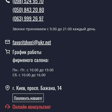
(098) 524 95 70
Вы производите установку
межкомнатных дверей ТМ Фаворит?
(050) 843 20 80
Да производим. Монтаж межкомнатных дверей ТМ
(063) 999 26 97
Фаворит производится согласно очереди, во все дни
кроме воскресенья.
Звонки принимаем c 9.00 до 21.00 каждый день
Сколько стоит установка дверей
favoritdveri@ukr.net
Techno-49-half?
График работы
Стоимость установки дверей Techno-49-half - от 1800
фирменого салона:
грн.
Можно на сегодня вызвать
Пн.- Пт. с 10.00 до 19.00
замерщика?
Сб. с 10.00 до 16.00
Да можно.
г. Киев, просп. Бажана, 14
У вас есть в наличии готовые
Проложить маршрут
межкомнатные двери фаворит?
Онлайн консультант
Да, мы имеем большой ассортимент готовых