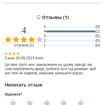
Отзывы (1)
5
(0)
4
4
(1)
3
(0)
2
(0)
отзывов (1)
1
(0)
Саша
20.09.2023
Київ
Це вже третє моє замовлення на цьому заводі. які
самі виробляють двері, роблять все під розміри. цей
раз теж не підвели, вирішив залишити відгук
Написать отзыв
Оцените*