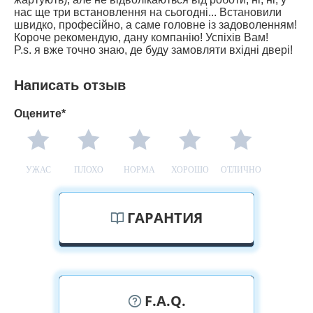
нас ще три встановлення на сьогодні... Встановили
швидко, професійно, а саме головне із задоволенням!
Короче рекомендую, дану компанію! Успіхів Вам!
P.s. я вже точно знаю, де буду замовляти вхідні двері!
Написать отзыв
Оцените*
УЖАС
ПЛОХО
НОРМА
ХОРОШО
ОТЛИЧНО
ГАРАНТИЯ
F.A.Q.