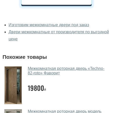
У вас можно посмотреть
межкомнатные двери фаворит
Изготовим межкомнатные двери под заказ
вживую?
Двери межкомнатные от производителя по выгодной
Да, можно посмотреть межкомнатные двери фаворит
цене
в нашем фирменном салоне-магазине.
У вас большой магазин?
Похожие товары
Да, у нас большой выбор межкомнатных и входных
Межкомнатная роторная дверь «Techno-
дверей.
82-roto» Фаворит
Помогаете ли вы выбрать
межкомнатные двери фаворит?
19800
₴
Да. Мы консультируем покупателей
по телефону
,
через мессенджеры, онлайн чат или непосредственно
в нашем салоне-магазине.
Межкомнатная роторная дверь модель