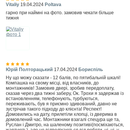
Vitaliy
19.04.2024
Poltava
гарно при наймні на фото. замовив чекати більше
тижня
Юрій Полторацький
17.04.2024
Бориспіль
Ну що можу сказати - 12 балів, по пятибальній шкалі!
Компашка на свому місці, від власників, до
монтажників! Замовив двері, зробив передоплату,
сказав через два тижні заберу, Ок. Трохи я задержав із
встановленням, телефонують, турбуються,
переживають, був я приємно здивований, давно не
зустрічав такого підходу до клієнта! Респект!
Домовились на дату, прилетіли хлопці, із дверима в
домовлений час. Монтажники взагалі спецура ще та,
Руслан і Дмитро, на шаленому позитиві(посміхаються,
жартують), але не відволікаються від роботи, ні, ні, у