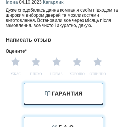
Ілона
04.10.2023
Кагарлик
Дуже сподобалась данна компанія своїм підходом та
широким вибором дверей та можливостями
виготовлення. Встановили все через місяць після
замовлення. все чисто і акуратно, дякую.
Написать отзыв
Оцените*
УЖАС
ПЛОХО
НОРМА
ХОРОШО
ОТЛИЧНО
ГАРАНТИЯ