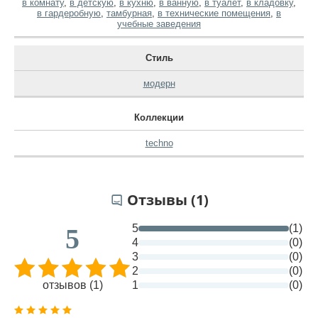
в комнату
,
в детскую
,
в кухню
,
в ванную
,
в туалет
,
в кладовку
,
в гардеробную
,
тамбурная
,
в технические помещения
,
в
учебные заведения
Стиль
модерн
Коллекции
techno
Отзывы (1)
5
(1)
5
4
(0)
3
(0)
2
(0)
отзывов (1)
1
(0)