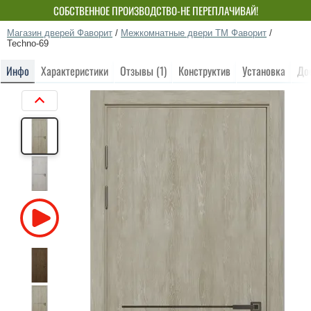
СОБСТВЕННОЕ ПРОИЗВОДСТВО-НЕ ПЕРЕПЛАЧИВАЙ!
Магазин дверей Фаворит
/
Межкомнатные двери ТМ Фаворит
/
Techno-69
Инфо
Характеристики
Отзывы (1)
Конструктив
Установка
До