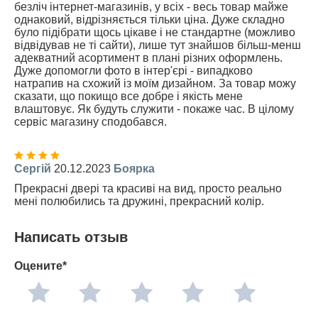
безліч інтернет-магазинів, у всіх - весь товар майже
однаковий, відрізняється тільки ціна. Дуже складно
було підібрати щось цікаве і не стандартне (можливо
відвідував не ті сайти), лише тут знайшов більш-менш
адекватний асортимент в плані різних оформлень.
Дуже допомогли фото в інтер'єрі - випадково
натрапив на схожий із моїм дизайном. За товар можу
сказати, що покищо все добре і якість мене
влаштовує. Як будуть служити - покаже час. В цілому
сервіс магазину сподобався.
Сергій
20.12.2023
Боярка
Прекрасні двері та красиві на вид, просто реально
мені полюбились та дружині, прекрасний колір.
Написать отзыв
Оцените*