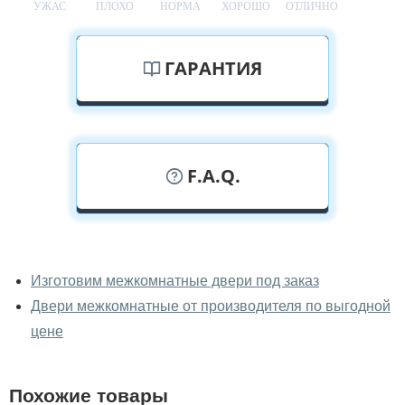
УЖАС
ПЛОХО
НОРМА
ХОРОШО
ОТЛИЧНО
ГАРАНТИЯ
F.A.Q.
У вас можно посмотреть
межкомнатные двери фаворит
Изготовим межкомнатные двери под заказ
вживую?
Двери межкомнатные от производителя по выгодной
Да, можно посмотреть межкомнатные двери фаворит
цене
в нашем фирменном салоне-магазине.
У вас большой магазин?
Похожие товары