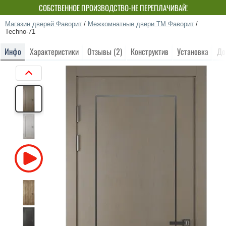
СОБСТВЕННОЕ ПРОИЗВОДСТВО-НЕ ПЕРЕПЛАЧИВАЙ!
Магазин дверей Фаворит
/
Межкомнатные двери ТМ Фаворит
/
Techno-71
Инфо
Характеристики
Отзывы (2)
Конструктив
Установка
До