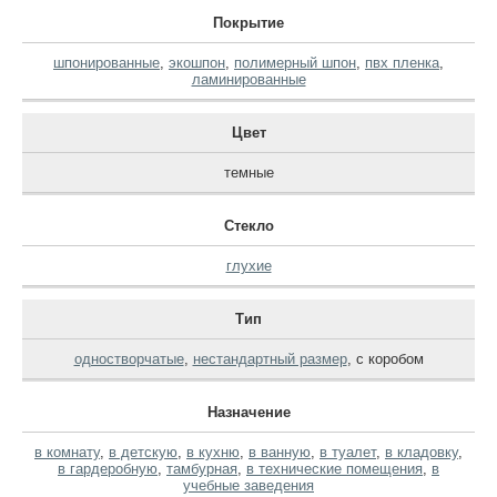
Покрытие
шпонированные
,
экошпон
,
полимерный шпон
,
пвх пленка
,
ламинированные
Цвет
темные
Стекло
глухие
Тип
одностворчатые
,
нестандартный размер
,
с коробом
Назначение
в комнату
,
в детскую
,
в кухню
,
в ванную
,
в туалет
,
в кладовку
,
в гардеробную
,
тамбурная
,
в технические помещения
,
в
учебные заведения