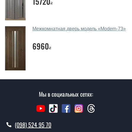
15720
₴
посоветуете?
Наши рекомендации зависят от необходимых
параметров, Вашего бюджета и других факторов.
Межкомнатная дверь модель «Modern-73»‎
Подбор межкомнатных дверей ТМ Фаворит ведется
индивидуально для каждого посетителя.
6960
₴
Замеры дверей делаете?
Да, делаем. Наши специалисты могут произвести
замер и консультацию на выезде. Каждый сотрудник
имеет с собой каталоги цветов и узоров. После
замера и консультации Вы можете оформить заявку
не посещая наш офис.
Мы в социальных сетях:
Сколько стоит вызвать замерщика?
Вызов замерщика-консультанта стоит 500 грн.
(098) 524 95 70
Вы производите установку
межкомнатных дверей ТМ Фаворит?