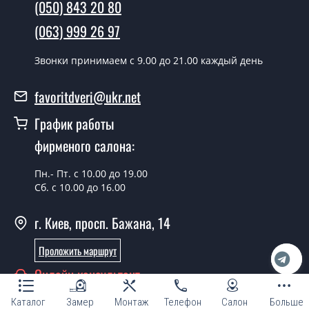
(050) 843 20 80
Да производим. Монтаж межкомнатных дверей ТМ
(063) 999 26 97
Фаворит производится согласно очереди, во все дни
кроме воскресенья.
Звонки принимаем c 9.00 до 21.00 каждый день
Сколько стоит установка дверей
favoritdveri@ukr.net
Techno-71?
График работы
Стоимость установки дверей Techno-71 - от 1800 грн.
фирменого салона:
Можно на сегодня вызвать
замерщика?
Пн.- Пт. с 10.00 до 19.00
Сб. с 10.00 до 16.00
Да можно.
г. Киев, просп. Бажана, 14
У вас есть в наличии готовые
межкомнатные двери фаворит?
Проложить маршрут
Да, мы имеем большой ассортимент готовых
Онлайн консультант
межкомнатных дверей ТМ Фаворит.
Каталог
Замер
Монтаж
Телефон
Салон
Больше
Вы делаете нестандартные двери?