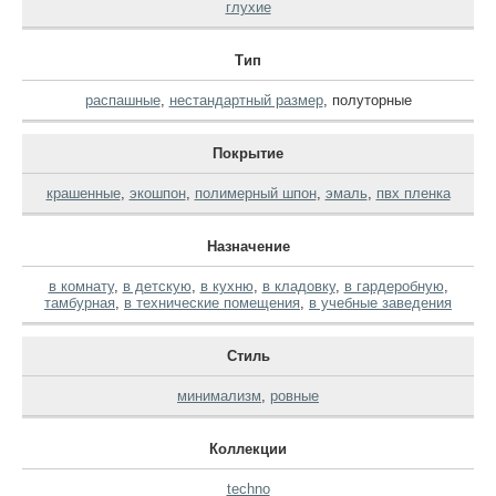
глухие
Тип
распашные
,
нестандартный размер
,
полуторные
Покрытие
крашенные
,
экошпон
,
полимерный шпон
,
эмаль
,
пвх пленка
Назначение
в комнату
,
в детскую
,
в кухню
,
в кладовку
,
в гардеробную
,
тамбурная
,
в технические помещения
,
в учебные заведения
Стиль
минимализм
,
ровные
Коллекции
techno