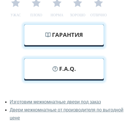
УЖАС
ПЛОХО
НОРМА
ХОРОШО
ОТЛИЧНО
ГАРАНТИЯ
F.A.Q.
У вас можно посмотреть
межкомнатные двери фаворит
Изготовим межкомнатные двери под заказ
вживую?
Двери межкомнатные от производителя по выгодной
Да, можно посмотреть межкомнатные двери фаворит
цене
в нашем фирменном салоне-магазине.