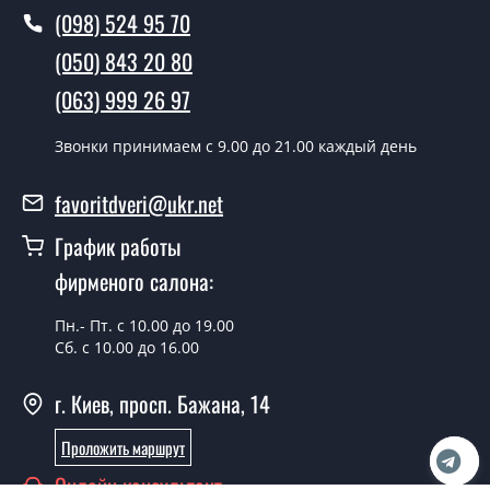
(098) 524 95 70
Вы производите установку
межкомнатных дверей ТМ Фаворит?
(050) 843 20 80
Да производим. Монтаж межкомнатных дверей ТМ
(063) 999 26 97
Фаворит производится согласно очереди, во все дни
кроме воскресенья.
Звонки принимаем c 9.00 до 21.00 каждый день
Сколько стоит установка дверей
favoritdveri@ukr.net
Techno-71-half?
График работы
Стоимость установки дверей Techno-71-half - от 1800
фирменого салона:
грн.
Можно на сегодня вызвать
Пн.- Пт. с 10.00 до 19.00
замерщика?
Сб. с 10.00 до 16.00
Да можно.
г. Киев, просп. Бажана, 14
У вас есть в наличии готовые
Проложить маршрут
межкомнатные двери фаворит?
Онлайн консультант