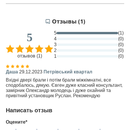
Отзывы (1)
5
(1)
5
4
(0)
3
(0)
2
(0)
отзывов (1)
1
(0)
Даша
29.12.2023
Петрівський квартал
Вхідні двері брали і потім брали міжкімнатні, все
сподобалось, дякую. Євген дуже класний консультант,
замірник Олександр молодець і дуже охайний та
привітний установщик Руслан. Рекомендую
Написать отзыв
Оцените*