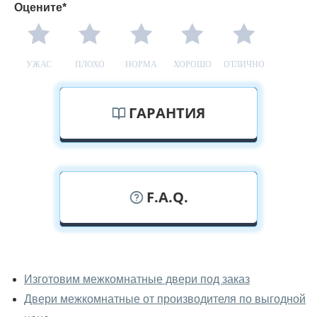
Оцените*
УЖАС
ПЛОХО
НОРМА
ХОРОШО
ОТЛИЧНО
ГАРАНТИЯ
F.A.Q.
У вас можно посмотреть
межкомнатные двери фаворит
Изготовим межкомнатные двери под заказ
вживую?
Двери межкомнатные от производителя по выгодной