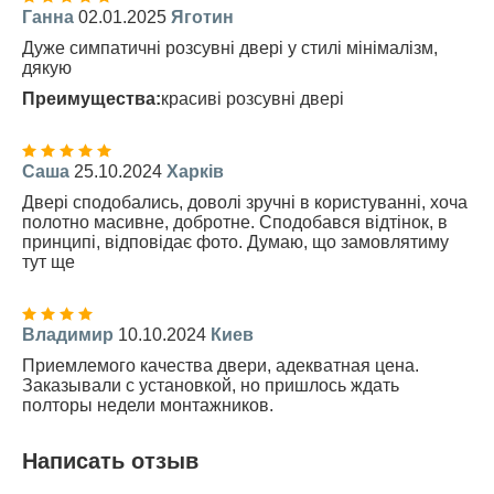
Ганна
02.01.2025
Яготин
Дуже симпатичні розсувні двері у стилі мінімалізм,
дякую
Преимущества:
красиві розсувні двері
Саша
25.10.2024
Харків
Двері сподобались, доволі зручні в користуванні, хоча
полотно масивне, добротне. Сподобався відтінок, в
принципі, відповідає фото. Думаю, що замовлятиму
тут ще
Владимир
10.10.2024
Киев
Приемлемого качества двери, адекватная цена.
Заказывали с установкой, но пришлось ждать
полторы недели монтажников.
Написать отзыв