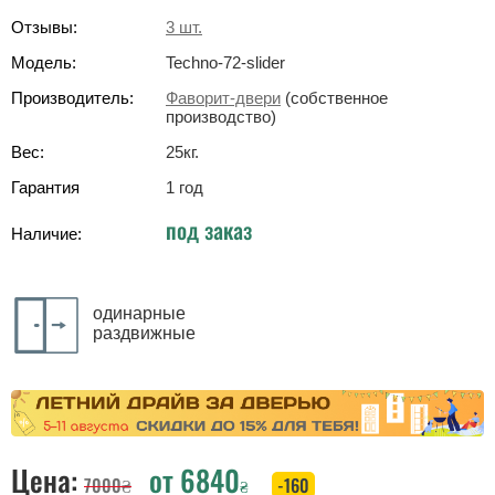
Отзывы:
3
шт.
Модель:
Techno-72-slider
Производитель:
Фаворит-двери
(собственное
производство)
Вес:
25
кг
.
Гарантия
1 год
под заказ
Наличие:
одинарные
раздвижные
Цена:
от
6840
7000
₴
-160
₴