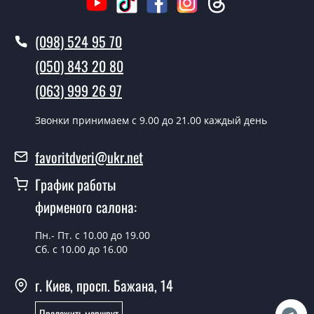
Вызов замерщика-консультанта стоит 500 грн.
(098) 524 95 70
Вы производите установку
межкомнатных дверей ТМ Фаворит?
(050) 843 20 80
Да производим. Монтаж межкомнатных дверей ТМ
(063) 999 26 97
Фаворит производится согласно очереди, во все дни
кроме воскресенья.
Звонки принимаем c 9.00 до 21.00 каждый день
Сколько стоит установка дверей
favoritdveri@ukr.net
Techno-72-slider?
График работы
Стоимость установки дверей Techno-72-slider - от
фирменого салона:
1800 грн.
Можно на сегодня вызвать
Пн.- Пт. с 10.00 до 19.00
замерщика?
Сб. с 10.00 до 16.00
Да можно.
г. Киев, просп. Бажана, 14
У вас есть в наличии готовые
Проложить маршрут