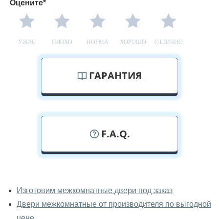
Оцените*
УЖАС
ПЛОХО
НОРМА
ХОРОШО
ОТЛИЧНО
ГАРАНТИЯ
F.A.Q.
У вас можно посмотреть
межкомнатные двери фаворит
Изготовим межкомнатные двери под заказ
вживую?
Двери межкомнатные от производителя по выгодной
Да, можно посмотреть межкомнатные двери фаворит
цене