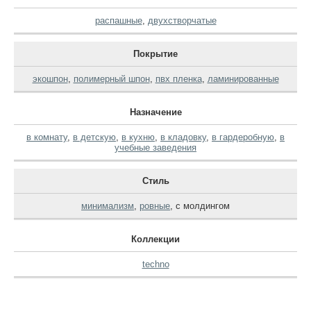
распашные
,
двухстворчатые
Покрытие
экошпон
,
полимерный шпон
,
пвх пленка
,
ламинированные
Назначение
в комнату
,
в детскую
,
в кухню
,
в кладовку
,
в гардеробную
,
в
учебные заведения
Стиль
минимализм
,
ровные
,
с молдингом
Коллекции
techno