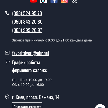
Вызов замерщика-консультанта стоит 500 грн.
(098) 524 95 70
Вы производите установку
межкомнатных дверей ТМ Фаворит?
(050) 843 20 80
Да производим. Монтаж межкомнатных дверей ТМ
(063) 999 26 97
Фаворит производится согласно очереди, во все дни
кроме воскресенья.
Звонки принимаем c 9.00 до 21.00 каждый день
Сколько стоит установка дверей
favoritdveri@ukr.net
Techno-78-2?
График работы
Стоимость установки дверей Techno-78-2 - от 1800
фирменого салона:
грн.
Можно на сегодня вызвать
Пн.- Пт. с 10.00 до 19.00
замерщика?
Сб. с 10.00 до 16.00
Да можно.
г. Киев, просп. Бажана, 14
У вас есть в наличии готовые
Проложить маршрут
межкомнатные двери фаворит?