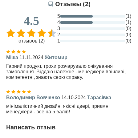
Отзывы (2)
5
(1)
4.5
4
(1)
3
(0)
2
(0)
отзывов (2)
1
(0)
Міша
11.11.2024
Житомир
Гарний продукт, трохи розчарувало очікування
замовлення. Віддаю належне - менеджери ввічливі,
компетентні, знають свою справу.
Володимир Вовченко
14.10.2024
Тарасівка
мінімалістичний дизайн, якісні двері, приємні
менеджери - все на 5 балів!
Написать отзыв