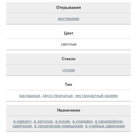
Открывания
внутреннее
Цвет
светлые
Стекло
глухие
Тип
распашные
,
двухстворчатые
,
нестандартный размер
Назначение
в комнату
,
в детскую
,
в кухню
,
в кладовку
,
в гардеробную
,
тамбурная
,
в технические помещения
,
в учебные заведения