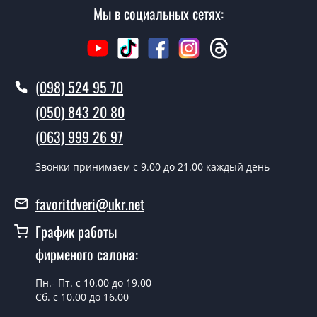
не посещая наш офис.
Мы в социальных сетях:
Сколько стоит вызвать замерщика?
Вызов замерщика-консультанта стоит 500 грн.
(098) 524 95 70
Вы производите установку
межкомнатных дверей ТМ Фаворит?
(050) 843 20 80
Да производим. Монтаж межкомнатных дверей ТМ
(063) 999 26 97
Фаворит производится согласно очереди, во все дни
кроме воскресенья.
Звонки принимаем c 9.00 до 21.00 каждый день
Сколько стоит установка дверей
favoritdveri@ukr.net
Techno-79-2?
График работы
Стоимость установки дверей Techno-79-2 - от 1800
фирменого салона:
грн.
Можно на сегодня вызвать
Пн.- Пт. с 10.00 до 19.00
замерщика?
Сб. с 10.00 до 16.00