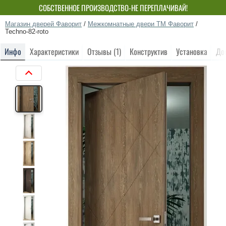
СОБСТВЕННОЕ ПРОИЗВОДСТВО-НЕ ПЕРЕПЛАЧИВАЙ!
Магазин дверей Фаворит
/
Межкомнатные двери ТМ Фаворит
/
Techno-82-roto
Инфо
Характеристики
Отзывы (1)
Конструктив
Установка
До