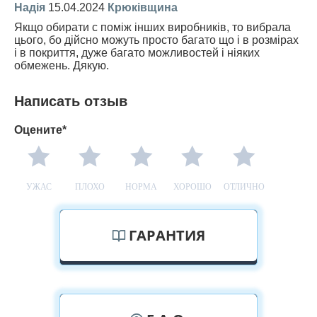
Надія
15.04.2024
Крюківщина
Якщо обирати с поміж інших виробників, то вибрала
цього, бо дійсно можуть просто багато що і в розмірах
і в покриття, дуже багато можливостей і ніяких
обмежень. Дякую.
Написать отзыв
Оцените*
УЖАС
ПЛОХО
НОРМА
ХОРОШО
ОТЛИЧНО
ГАРАНТИЯ