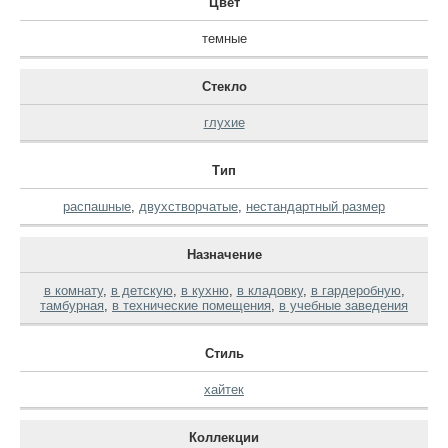
Цвет
темные
Стекло
глухие
Тип
распашные
,
двухстворчатые
,
нестандартный размер
Назначение
в комнату
,
в детскую
,
в кухню
,
в кладовку
,
в гардеробную
,
тамбурная
,
в технические помещения
,
в учебные заведения
Стиль
хайтек
Коллекции