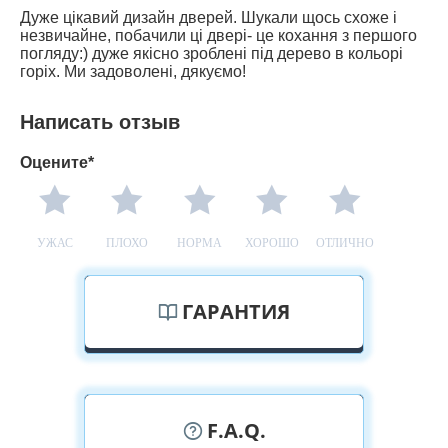
Дуже цікавий дизайн дверей. Шукали щось схоже і
незвичайне, побачили ці двері- це кохання з першого
погляду:) дуже якісно зроблені під дерево в кольорі
горіх. Ми задоволені, дякуємо!
Написать отзыв
Оцените*
УЖАС
ПЛОХО
НОРМА
ХОРОШО
ОТЛИЧНО
ГАРАНТИЯ
F.A.Q.