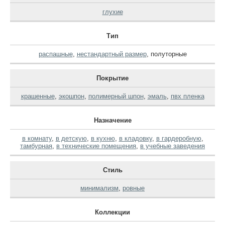
глухие
Тип
распашные
,
нестандартный размер
,
полуторные
Покрытие
крашенные
,
экошпон
,
полимерный шпон
,
эмаль
,
пвх пленка
Назначение
в комнату
,
в детскую
,
в кухню
,
в кладовку
,
в гардеробную
,
тамбурная
,
в технические помещения
,
в учебные заведения
Стиль
минимализм
,
ровные
Коллекции