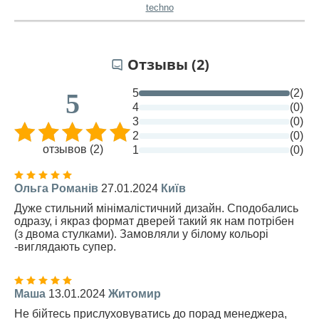
techno
Отзывы (2)
5
(2)
5
4
(0)
3
(0)
2
(0)
отзывов (2)
1
(0)
Ольга Романів
27.01.2024
Київ
Дуже стильний мінімалістичний дизайн. Сподобались
одразу, і якраз формат дверей такий як нам потрібен
(з двома стулками). Замовляли у білому кольорі
-виглядають супер.
Маша
13.01.2024
Житомир
Не бійтесь прислуховуватись до порад менеджера,