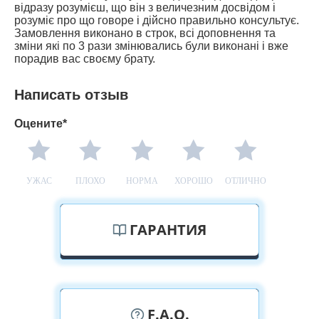
відразу розумієш, що він з величезним досвідом і
розуміє про що говоре і дійсно правильно консультує.
Замовлення виконано в строк, всі доповнення та
зміни які по 3 рази змінювались були виконані і вже
порадив вас своєму брату.
Написать отзыв
Оцените*
УЖАС
ПЛОХО
НОРМА
ХОРОШО
ОТЛИЧНО
ГАРАНТИЯ
F.A.Q.