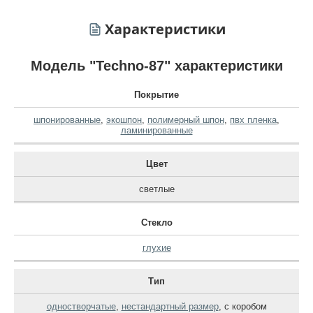
Характеристики
Модель "Techno-87" характеристики
Покрытие
шпонированные
,
экошпон
,
полимерный шпон
,
пвх пленка
,
ламинированные
Цвет
светлые
Стекло
глухие
Тип
одностворчатые
,
нестандартный размер
,
с коробом