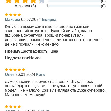
2
(0)
отзывов (3)
1
(0)
Максим
05.07.2024
Боярка
Купую на цьому сайті вже не вперше і завжди
задоволений покупкою. Чудовий дизайн, вдало
підібрана фурнітура. Трошки понервували,
дочекавшись замовлення, але загального враження
це не зіпсували. Рекомендую
Преимущества:
Якість і ціна
Недостатки:
Немає
Олег
26.01.2024
Київ
Дуже класний візерунок на дверях. Шукав щось
нестандартне і цікаве - в результаті зупинився на цій
моделі і не жалкую. Вживу виглядають дуже суперово.
Магазин рекомендую!