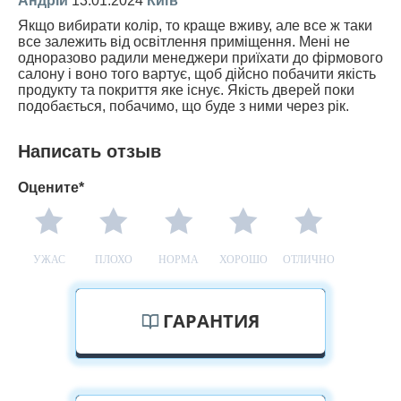
Андрій
13.01.2024
Київ
Якщо вибирати колір, то краще вживу, але все ж таки
все залежить від освітлення приміщення. Мені не
одноразово радили менеджери приїхати до фірмового
салону і воно того вартує, щоб дійсно побачити якість
продукту та покриття яке існує. Якість дверей поки
подобається, побачимо, що буде з ними через рік.
Написать отзыв
Оцените*
УЖАС
ПЛОХО
НОРМА
ХОРОШО
ОТЛИЧНО
ГАРАНТИЯ