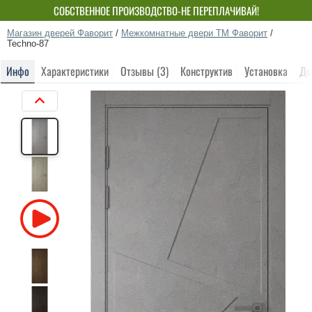
СОБСТВЕННОЕ ПРОИЗВОДСТВО-НЕ ПЕРЕПЛАЧИВАЙ!
Магазин дверей Фаворит
/
Межкомнатные двери ТМ Фаворит
/
Techno-87
Инфо
Характеристики
Отзывы (3)
Конструктив
Установка
До