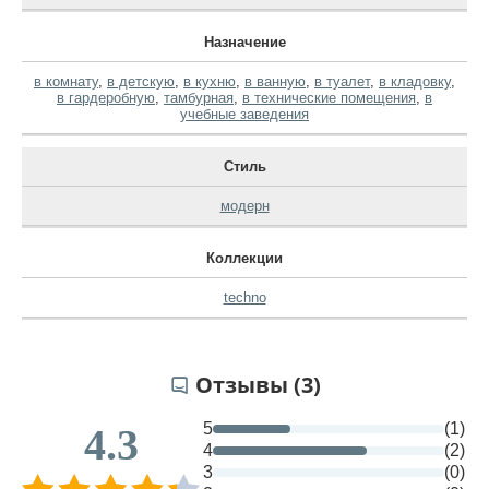
Назначение
в комнату
,
в детскую
,
в кухню
,
в ванную
,
в туалет
,
в кладовку
,
в гардеробную
,
тамбурная
,
в технические помещения
,
в
учебные заведения
Стиль
модерн
Коллекции
techno
Отзывы (3)
5
(1)
4.3
4
(2)
3
(0)