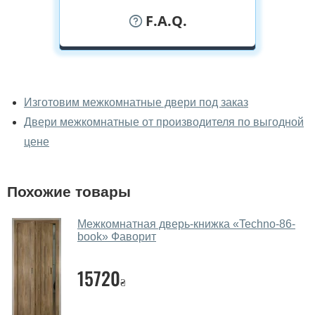
F.A.Q.
У вас можно посмотреть
межкомнатные двери фаворит
Изготовим межкомнатные двери под заказ
вживую?
Двери межкомнатные от производителя по выгодной
Да, можно посмотреть межкомнатные двери фаворит
цене
в нашем фирменном салоне-магазине.
У вас большой магазин?
Похожие товары
Да, у нас большой выбор межкомнатных и входных
Межкомнатная дверь-книжка «Techno-86-
дверей.
book» Фаворит
Помогаете ли вы выбрать
межкомнатные двери фаворит?
15720
₴
Да. Мы консультируем покупателей
по телефону
,