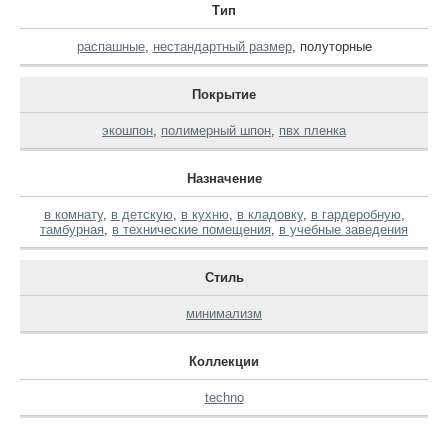
Тип
распашные
,
нестандартный размер
,
полуторные
Покрытие
экошпон
,
полимерный шпон
,
пвх пленка
Назначение
в комнату
,
в детскую
,
в кухню
,
в кладовку
,
в гардеробную
,
тамбурная
,
в технические помещения
,
в учебные заведения
Стиль
минимализм
Коллекции
techno