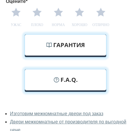
Оцените*
УЖАС
ПЛОХО
НОРМА
ХОРОШО
ОТЛИЧНО
ГАРАНТИЯ
F.A.Q.
У вас можно посмотреть
межкомнатные двери фаворит
Изготовим межкомнатные двери под заказ
вживую?
Двери межкомнатные от производителя по выгодной
Да, можно посмотреть межкомнатные двери фаворит
цене