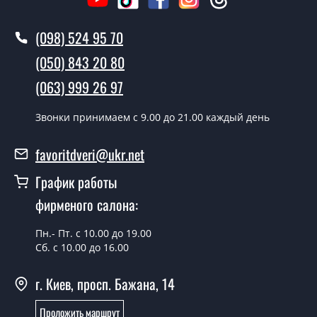
Вызов замерщика-консультанта стоит 500 грн.
(098) 524 95 70
Вы производите установку
межкомнатных дверей ТМ Фаворит?
(050) 843 20 80
Да производим. Монтаж межкомнатных дверей ТМ
(063) 999 26 97
Фаворит производится согласно очереди, во все дни
кроме воскресенья.
Звонки принимаем c 9.00 до 21.00 каждый день
Сколько стоит установка дверей
favoritdveri@ukr.net
Techno-89-half?
График работы
Стоимость установки дверей Techno-89-half - от 1800
фирменого салона:
грн.
Можно на сегодня вызвать
Пн.- Пт. с 10.00 до 19.00
замерщика?
Сб. с 10.00 до 16.00
Да можно.
г. Киев, просп. Бажана, 14
У вас есть в наличии готовые
Проложить маршрут
межкомнатные двери фаворит?