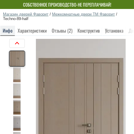
СОБСТВЕННОЕ ПРОИЗВОДСТВО-НЕ ПЕРЕПЛАЧИВАЙ!
Магазин дверей Фаворит
/
Межкомнатные двери ТМ Фаворит
/
Techno-89-half
Инфо
Характеристики
Отзывы (2)
Конструктив
Установка
До