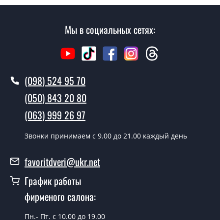
замера и консультации Вы можете оформить заявку
не посещая наш офис.
Мы в социальных сетях:
Сколько стоит вызвать замерщика?
Вызов замерщика-консультанта стоит 500 грн.
(098) 524 95 70
Вы производите установку
межкомнатных дверей ТМ Фаворит?
(050) 843 20 80
Да производим. Монтаж межкомнатных дверей ТМ
(063) 999 26 97
Фаворит производится согласно очереди, во все дни
кроме воскресенья.
Звонки принимаем c 9.00 до 21.00 каждый день
Сколько стоит установка дверей
favoritdveri@ukr.net
Techno-19?
График работы
Стоимость установки дверей Techno-19 - от 1800 грн.
фирменого салона:
Можно на сегодня вызвать
замерщика?
Пн.- Пт. с 10.00 до 19.00