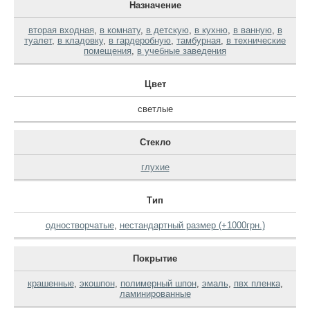
Назначение
вторая входная
,
в комнату
,
в детскую
,
в кухню
,
в ванную
,
в
туалет
,
в кладовку
,
в гардеробную
,
тамбурная
,
в технические
помещения
,
в учебные заведения
Цвет
светлые
Стекло
глухие
Тип
одностворчатые
,
нестандартный размер (+1000грн.)
Покрытие
крашенные
,
экошпон
,
полимерный шпон
,
эмаль
,
пвх пленка
,
ламинированные