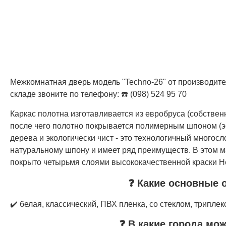
Межкомнатная дверь модель "Techno-26" от производител
складе звоните по телефону: ☎️ (098) 524 95 70
Каркас полотна изготавливается из евробруса (собстве
после чего полотно покрывается полимерным шпоном (э
дерева и экологически чист - это технологичный многос
натуральному шпону и имеет ряд преимуществ. В этом м
покрыто четырьмя слоями высококачественной краски Не
❓ Какие основные 
✔️ белая, классический, ПВХ пленка, со стеклом, триплек
❓ В какие города мо