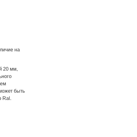
аличие на
й 20 мм,
ьного
чем
может быть
 Ral.