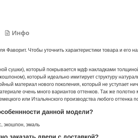
Инфо
я Фаворит. Чтобы уточнить характеристики товара и его н
нной сушки), который покрывается мдф накладками толщино
кошпоном), который идеально имитирует структуру натурал
лойный материал нового поколения, который не уступает ни
атериале очень много вариантов оттенков. Так же полотно 
мецкого или Итальянского производства любого оттенка по
особеннности данной модели?
с, экошпон, эмаль
жно заказать двери с доставкой?