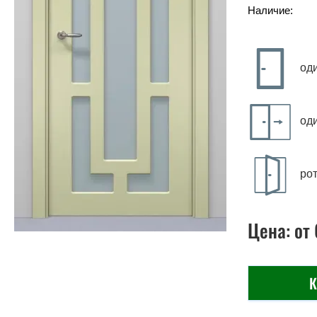
Наличие:
од
од
ро
Цена:
от
К