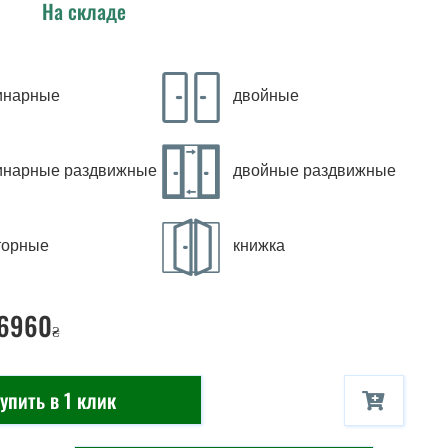
На складе
инарные
двойные
инарные раздвижные
двойные раздвижные
торные
книжка
 6960
₴
упить в 1 клик