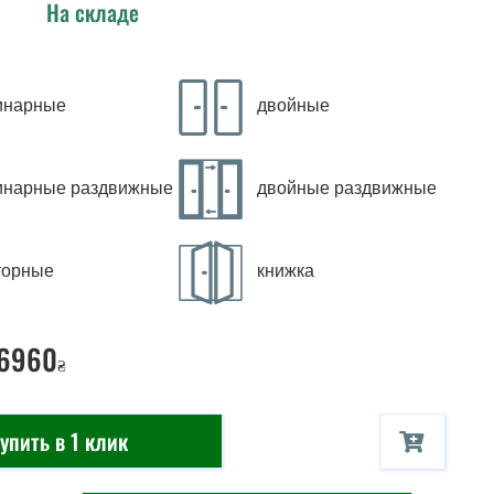
На складе
инарные
двойные
инарные раздвижные
двойные раздвижные
торные
книжка
 6960
₴
упить в 1 клик