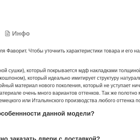
Инфо
я Фаворит. Чтобы уточнить характеристики товара и его н
нной сушки), который покрывается мдф накладками толщино
кошпоном), который идеально имитирует структуру натурал
лойный материал нового поколения, который не уступает ни
атериале очень много вариантов оттенков. Так же полотно 
мецкого или Итальянского производства любого оттенка по
особеннности данной модели?
жно заказать двери с доставкой?