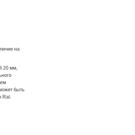
аличие на
й 20 мм,
ьного
чем
может быть
 Ral.