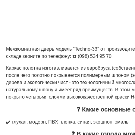
Межкомнатная дверь модель "Techno-33" от производител
складе звоните по телефону: ☎️ (098) 524 95 70
Каркас полотна изготавливается из евробруса (собстве
после чего полотно покрывается полимерным шпоном (э
дерева и экологически чист - это технологичный многос
натуральному шпону и имеет ряд преимуществ. В этом м
покрыто четырьмя слоями высококачественной краски Не
❓ Какие основные 
✔️ глухая, модерн, ПВХ пленка, синая, экошпон, эмаль
❓ В какие города мо