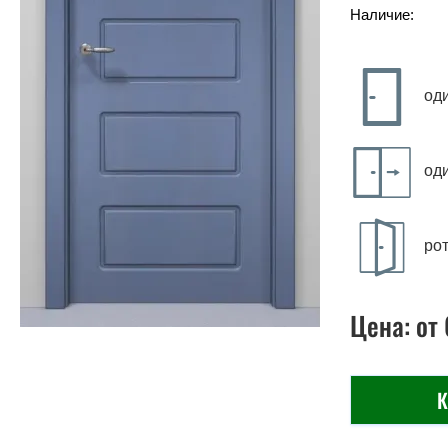
Наличие:
од
од
ро
Цена:
от
К