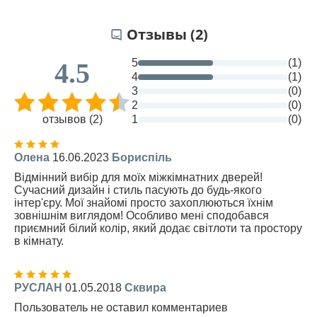
Отзывы (2)
5
(1)
4.5
4
(1)
3
(0)
2
(0)
отзывов (2)
1
(0)
Олена
16.06.2023
Бориспіль
Відмінний вибір для моїх міжкімнатних дверей!
Сучасний дизайн і стиль пасують до будь-якого
інтер'єру. Мої знайомі просто захоплюються їхнім
зовнішнім виглядом! Особливо мені сподобався
приємний білий колір, який додає світлоти та простору
в кімнату.
РУСЛАН
01.05.2018
Сквира
Пользователь не оставил комментариев