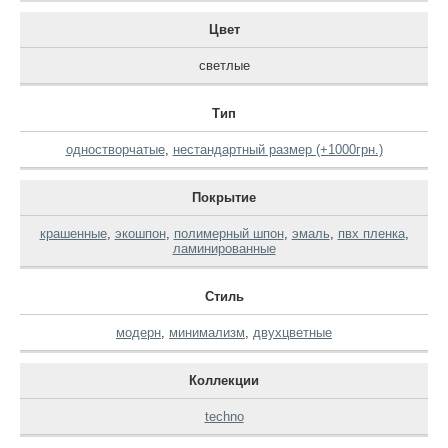
Цвет
светлые
Тип
одностворчатые
,
нестандартный размер (+1000грн.)
Покрытие
крашенные
,
экошпон
,
полимерный шпон
,
эмаль
,
пвх пленка
,
ламинированные
Стиль
модерн
,
минимализм
,
двухцветные
Коллекции
techno