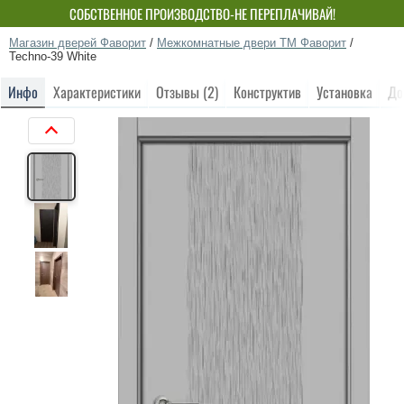
СОБСТВЕННОЕ ПРОИЗВОДСТВО-НЕ ПЕРЕПЛАЧИВАЙ!
Магазин дверей Фаворит
/
Межкомнатные двери ТМ Фаворит
/
Techno-39 White
Инфо
Характеристики
Отзывы (2)
Конструктив
Установка
До