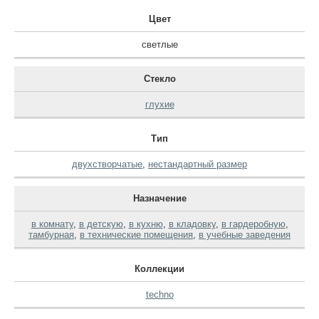
Цвет
светлые
Стекло
глухие
Тип
двухстворчатые
,
нестандартный размер
Назначение
в комнату
,
в детскую
,
в кухню
,
в кладовку
,
в гардеробную
,
тамбурная
,
в технические помещения
,
в учебные заведения
Коллекции
techno