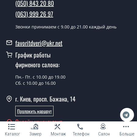
(050) 843 20 80
Да производим. Монтаж межкомнатных дверей под
(063) 999 26 97
заказ производится согласно очереди, во все дни
кроме воскресенья.
Звонки принимаем c 9.00 до 21.00 каждый день
Сколько стоит установка дверей
favoritdveri@ukr.net
Techno-29-2?
График работы
Стоимость установки дверей Techno-29-2 - от 1800
фирменого салона:
грн.
Можно на сегодня вызвать
Пн.- Пт. с 10.00 до 19.00
замерщика?
Сб. с 10.00 до 16.00
Да можно.
г. Киев, просп. Бажана, 14
У вас есть в наличии готовые
Проложить маршрут
межкомнатные заказные двери?
Онлайн консультант
Да, мы имеем большой ассортимент готовых
межкомнатных дверей под заказ.
Каталог
Замер
Монтаж
Телефон
Салон
Больше