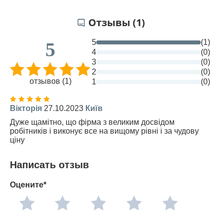
Отзывы (1)
5
(1)
5
4
(0)
3
(0)
2
(0)
отзывов (1)
1
(0)
Вікторія
27.10.2023
Київ
Дуже щамітно, що фірма з великим досвідом
робітників і виконує все на вищому рівні і за чудову
ціну
Написать отзыв
Оцените*