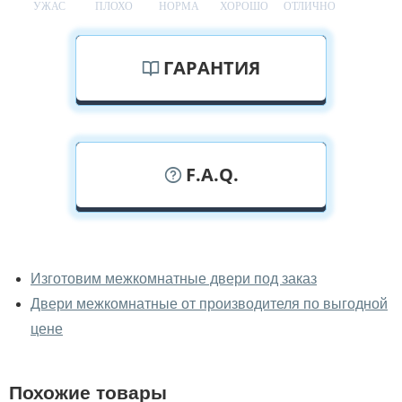
УЖАС
ПЛОХО
НОРМА
ХОРОШО
ОТЛИЧНО
ГАРАНТИЯ
F.A.Q.
У вас можно посмотреть
межкомнатные заказные двери
Изготовим межкомнатные двери под заказ
вживую?
Двери межкомнатные от производителя по выгодной
Да, можно посмотреть межкомнатные заказные двери
цене
в нашем фирменном салоне-магазине.
У вас большой магазин?
Похожие товары