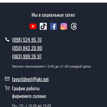
замера и консультации Вы можете оформить заявку
не посещая наш офис.
Мы в социальных сетях:
Сколько стоит вызвать замерщика?
Вызов замерщика-консультанта стоит 500 грн.
(098) 524 95 70
Вы производите установку
межкомнатных дверей под заказ?
(050) 843 20 80
Да производим. Монтаж межкомнатных дверей под
(063) 999 26 97
заказ производится согласно очереди, во все дни
кроме воскресенья.
Звонки принимаем c 9.00 до 21.00 каждый день
Сколько стоит установка дверей
favoritdveri@ukr.net
Techno-70-2-slider?
График работы
Стоимость установки дверей Techno-70-2-slider - от
фирменого салона:
1800 грн.
Можно на сегодня вызвать
Пн.- Пт. с 10.00 до 19.00