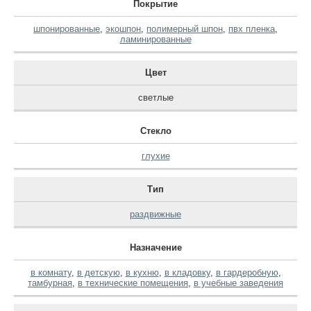
Покрытие
шпонированные
,
экошпон
,
полимерный шпон
,
пвх пленка
,
ламинированные
Цвет
светлые
Стекло
глухие
Тип
раздвижные
Назначение
в комнату
,
в детскую
,
в кухню
,
в кладовку
,
в гардеробную
,
тамбурная
,
в технические помещения
,
в учебные заведения