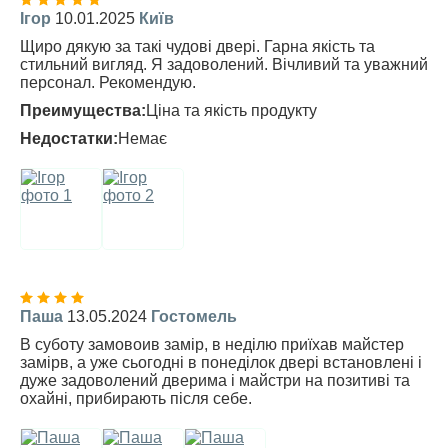
Ігор
10.01.2025
Київ
Щиро дякую за такі чудові двері. Гарна якість та
стильний вигляд. Я задоволений. Вічливий та уважний
персонал. Рекомендую.
Преимущества:
Ціна та якість продукту
Недостатки:
Немає
Паша
13.05.2024
Гостомель
В суботу замовоив замір, в неділю приїхав майстер
замірв, а уже сьогодні в понеділок двері встановлені і
дуже задоволений дверима і майстри на позитиві та
охайні, прибирають після себе.