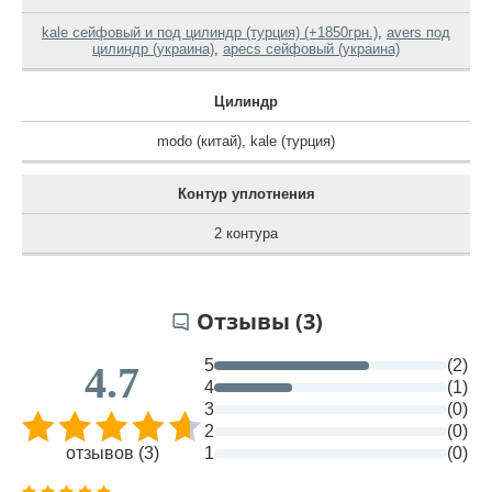
kale сейфовый и под цилиндр (турция) (+1850грн.)
,
avers под
цилиндр (украина)
,
apecs сейфовый (украина)
Цилиндр
modo (китай)
,
kale (турция)
Контур уплотнения
2 контура
Отзывы (3)
5
(2)
4.7
4
(1)
3
(0)
2
(0)
отзывов (3)
1
(0)