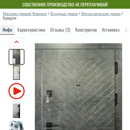
СОБСТВЕННОЕ ПРОИЗВОДСТВО-НЕ ПЕРЕПЛАЧИВАЙ!
Магазин дверей Фаворит
/
Входные двери
/
Металлические двери
/
Бредли
Инфо
Характеристики
Отзывы (3)
Конструктив
Установка
До