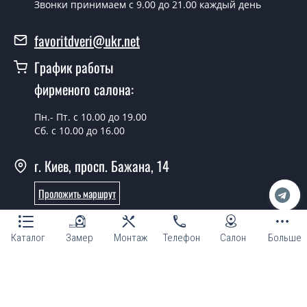
Звонки принимаем c 9.00 до 21.00 каждый день
Можно на сегодня вызвать
замерщика?
favoritdveri@ukr.net
Да можно.
График работы
У вас есть в наличии готовые
фирменого салона:
металлические двери?
Пн.- Пт. с 10.00 до 19.00
Да, мы имеем большой ассортимент готовых
Сб. с 10.00 до 16.00
металлических дверей.
г. Киев, просп. Бажана, 14
Какая стоимость самых дешевых
металлических дверей?
Проложить маршрут
От 5200 грн.
Онлайн консультант
Нужны металлические двери эконом
Каталог
Замер
Монтаж
Телефон
Салон
Больше
класса, что посоветуете?
Каждый наш совет индивидуальный, в том числе и по
поводу металлических дверей эконом класса.
© Магазин "ТМ Фаворит двери и окна 2007 - 2026"