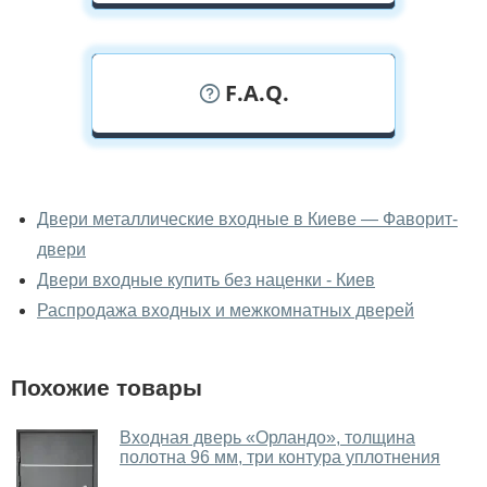
F.A.Q.
У вас можно посмотреть
металлические двери вживую?
Двери металлические входные в Киеве — Фаворит-
двери
Да, можно посмотреть металлические двери в нашем
фирменном салоне-магазине.
Двери входные купить без наценки - Киев
Распродажа входных и межкомнатных дверей
У вас большой магазин?
Да, у нас большой выбор межкомнатных и входных
Похожие товары
дверей.
Помогаете ли вы выбрать
Входная дверь «Орландо», толщина
металлические двери?
полотна 96 мм, три контура уплотнения