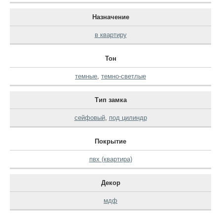
Назначение
в квартиру
Тон
темные
,
темно-светлые
Тип замка
сейфовый
,
под цилиндр
Покрытие
пвх (квартира)
Декор
мдф