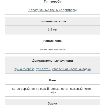
Тип короба
2 профильные трубы (2 притвора)
Толщина металла
1.5 мм
Наполнение
минеральная вата
Дополнительные функции
три антисреза
,
три петли
,
утопленная броненакладка
Цвет
бетон серый
,
венге серый
,
серые
,
бетон бежевый
,
бетон
,
графит
Замки