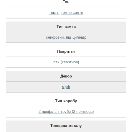
Тон
темні
,
темно-світлі
Тип замка
сейфовий
,
під циліндр
Покриття
пвх (квартира)
Декор
мдф
Тип коробу
2 профільні труби (2 притвора)
Товщина металу