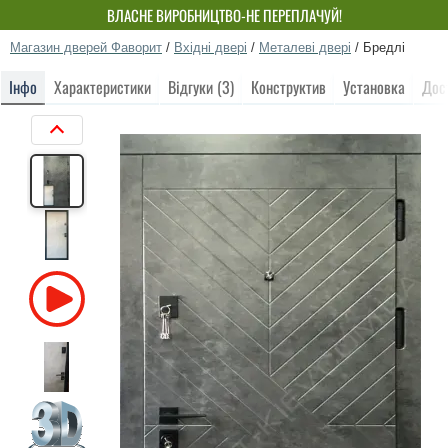
ВЛАСНЕ ВИРОБНИЦТВО-НЕ ПЕРЕПЛАЧУЙ!
Магазин дверей Фаворит
/
Вхідні двері
/
Металеві двері
/
Бредлі
Інфо
Характеристики
Відгуки (3)
Конструктив
Установка
Дос