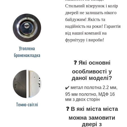
Стильний візерунок і колір
дверей не залишать нікого
байдужим! Якість та
надійність на роки! Гарантія
від нашої компанії на
фурнітуру і вироби!
Утоплена
броненакладка
❓ Які основні
особливості у
даної моделі?
✔️ метал полотна 2.2 мм,
95 мм полотно, МДФ 16
мм з двох сторін
Темно-світлі
❓ В які міста міста
можна замовити
двері з