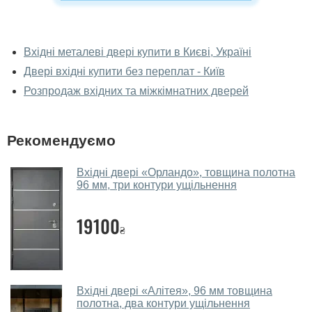
У вас можна подивитися металеві
двері наживо?
Вхідні металеві двері купити в Києві, Україні
Двері вхідні купити без переплат - Київ
Так, можна подивитися металеві двері у нашому
фірмовому салоні-магазині.
Розпродаж вхідних та міжкімнатних дверей
У вас великий магазин?
Рекомендуємо
Так, у нас великий вибір міжкімнатних та вхідних
дверей.
Вхідні двері «Орландо», товщина полотна
96 мм, три контури ущільнення
Чи допомагаєте ви вибрати металеві
двері?
19100
₴
Так. Ми консультуємо покупців
по телефону
, через
месенджери, онлайн-чат або безпосередньо в нашому
салоні-магазині.
Які металеві двері порадите?
Вхідні двері «Алітея», 96 мм товщина
полотна, два контури ущільнення