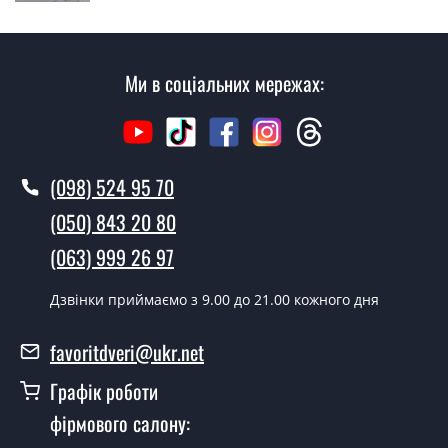
згідно з чергою, у всі дні крім неділі.
Скільки коштує установка дверей
Бредлі?
Ми в соціальних мережах:
Вартість встановлення дверей Бредлі - від 1600 грн.
Як швидко можете встановити двері
Бредлі?
(098) 524 95 70
У той самий день протягом кількох годин, за умови
(050) 843 20 80
наявності їх на складі, чи наступного дня.
(063) 999 26 97
Чи можна на сьогодні викликати
замірника?
Дзвінки приймаємо з 9.00 до 21.00 кожного дня
Так можна.
favoritdveri@ukr.net
У вас є в наявності готові металеві
Графік роботи
двері?
фірмового салону:
Так, ми маємо великий асортимент готових металевих