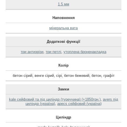
1.5 мм
Наповнення
мінеральна вата
Додаткові функції
три антизрізи
,
три петлі
,
утоплена броненакладка
Колір
бетон сірий
,
венге сірий
,
сірі
,
бетон бежевий
,
бетон
,
графіт
Замки
kale сейфовий та під циліндр (туреччина) (+1850грн.)
,
avers під
циліндр (україна)
,
apecs сейфовий (україна)
Циліндр