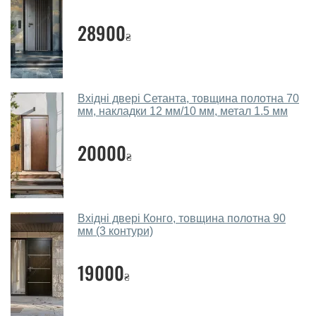
Наші рекомендації залежать від необхідних
параметрів, бюджету та інших факторів. Підбір
28900
₴
металевих дверей проводиться індивідуально для
кожного відвідувача.
Заміри дверей робите?
Вхідні двері Сетанта, товщина полотна 70
Так, робимо. Наші фахівці можуть зробити замір та
мм, накладки 12 мм/10 мм, метал 1.5 мм
консультацію на виїзді. Кожен співробітник має із
собою каталоги кольорів та візерунків. Після виміру та
20000
₴
консультації Ви можете оформити заявку, не
відвідуючи наш офіс.
Скільки коштує викликати замірника?
Вхідні двері Конго, товщина полотна 90
мм (3 контури)
Виклик замірника-консультанта коштує 450 грн.
Ви робите установку металевих
19000
дверей?
₴
Так робимо. Монтаж металевих дверей проводиться