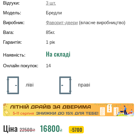
Відгуки:
3
шт.
Модель:
Бредли
Виробник:
Фаворит-двери
(власне виробництво)
Вага:
85
кг
.
Гарантія:
1 рік
На складі
Наявність:
Онлайн покупок:
14
ліві
праві
Ціна
16800
22500
₴
-5700
₴