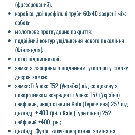
(фрезерований).
коробка, дві профільні труби 60х40 зварені між
собою:
молоткове протиударне покриття;
подвійний контур ущільнення нового покоління
(Фінляндія);
петлі підшипникові;
замки з лазерним попаданням, утоплені у стулку
дверей замки:
замки:1) Апекс Т52 (Україна) під серцевину з
поворотником всередині і Апекс Т57 (Україна)
сейфовий, якщо ставити Kale (Туреччина) 257 під
циліндр
+ 400 грн.
і Kale (Туреччина) 252
сейфовий
+400 грн.
;
циліндр Фуаро ключ-поворотник, заміна на