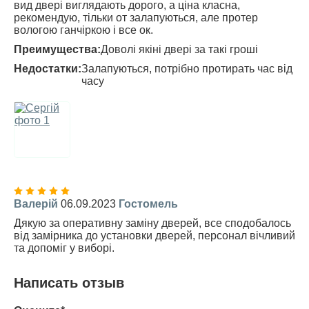
вид двері виглядають дорого, а ціна класна,
рекомендую, тільки от залапуються, але протер
вологою ганчіркою і все ок.
Преимущества:
Доволі якіні двері за такі гроші
Недостатки:
Залапуються, потрібно протирать час від
часу
Валерій
06.09.2023
Гостомель
Дякую за оперативну заміну дверей, все сподобалось
від замірника до установки дверей, персонал вічливий
та допоміг у виборі.
Написать отзыв