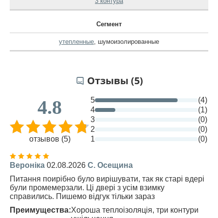
3 контура
Сегмент
утепленные
,
шумоизолированные
Отзывы (5)
5
(4)
4.8
4
(1)
3
(0)
2
(0)
отзывов (5)
1
(0)
Вероніка
02.08.2026
С. Осещина
Питання поирібно було вирішувати, так як старі вдері
були промемерзали. Ці двері з усім взимку
справились. Пишемо відгук тільки зараз
Преимущества:
Хороша теплоізоляція, три контури