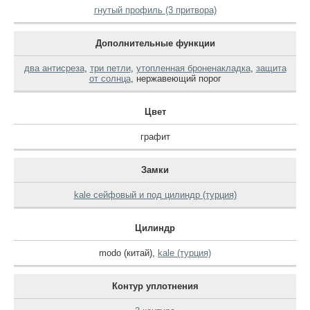
гнутый профиль (3 притвора)
Дополнительные функции
два антисреза
,
три петли
,
утопленная броненакладка
,
защита
от солнца
,
нержавеющий порог
Цвет
графит
Замки
kale сейфовый и под цилиндр (турция)
Цилиндр
modo (китай)
,
kale (турция)
Контур уплотнения