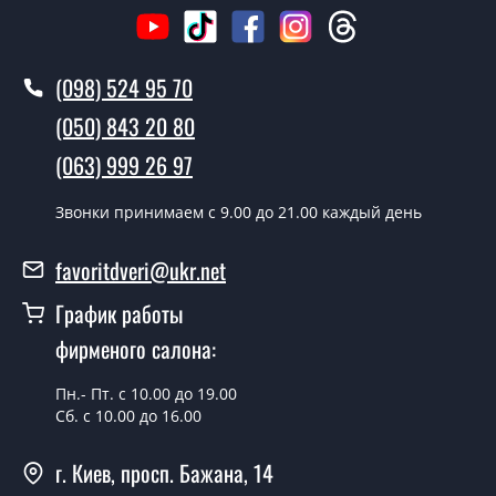
Как быстро можете установить двери
Орландо?
(098) 524 95 70
В тот же день в течении нескольких часов, при
(050) 843 20 80
условии наличия их на складе, либо на следующий
день.
(063) 999 26 97
Можно на сегодня вызвать
Звонки принимаем c 9.00 до 21.00 каждый день
замерщика?
favoritdveri@ukr.net
Да можно.
График работы
У вас есть в наличии готовые двери
входные?
фирменого салона:
Да, мы имеем большой ассортимент готовых входных
Пн.- Пт. с 10.00 до 19.00
дверей.
Сб. с 10.00 до 16.00
Какая стоимость самых дешевых
г. Киев, просп. Бажана, 14
входных дверей?