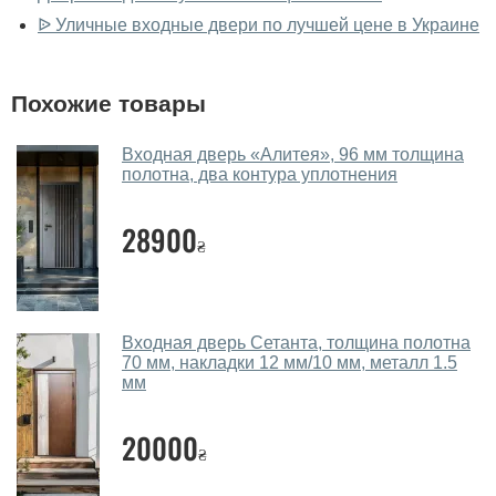
ᐉ Уличные входные двери по лучшей цене в Украине
У вас большой магазин?
Да, у нас большой выбор межкомнатных и входных
Похожие товары
дверей.
Помогаете ли вы выбрать двери
Входная дверь «Алитея», 96 мм толщина
входные?
полотна, два контура уплотнения
Да. Мы консультируем покупателей
по телефону
,
28900
через мессенджеры, онлайн чат или непосредственно
₴
в нашем салоне-магазине.
Какие двери входные посоветуете?
Входная дверь Сетанта, толщина полотна
Наши рекомендации зависят от необходимых
70 мм, накладки 12 мм/10 мм, металл 1.5
параметров, Вашего бюджета и других факторов.
мм
Подбор входных дверей ведется индивидуально для
каждого посетителя.
20000
₴
Замеры дверей делаете?