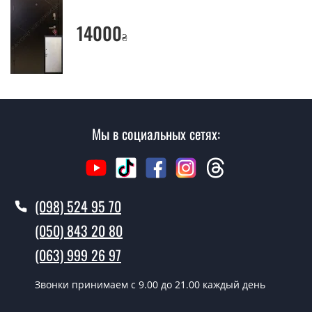
Вы производите установку входных
дверей?
14000
₴
Да производим. Монтаж входных дверей
производится согласно очереди, во все дни кроме
воскресенья.
Сколько стоит установка дверей
Сенс?
Мы в социальных сетях:
Стоимость установки дверей Сенс - от 1600 грн.
Как быстро можете установить двери
Сенс?
(098) 524 95 70
В тот же день в течении нескольких часов, при
(050) 843 20 80
условии наличия их на складе, либо на следующий
день.
(063) 999 26 97
Можно на сегодня вызвать
Звонки принимаем c 9.00 до 21.00 каждый день
замерщика?