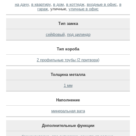
на дачу
,
в квартиру
,
в дом
,
в коттедж
,
входные в офис
,
в
гараж
,
уличные
,
уличные в офис
Тип замка
сейфовый
,
под цилиндр
Тип короба
2 профильные трубы (2 притвора)
Толщина металла
1 мм
Наполнение
минеральная вата
Дополнительные функции