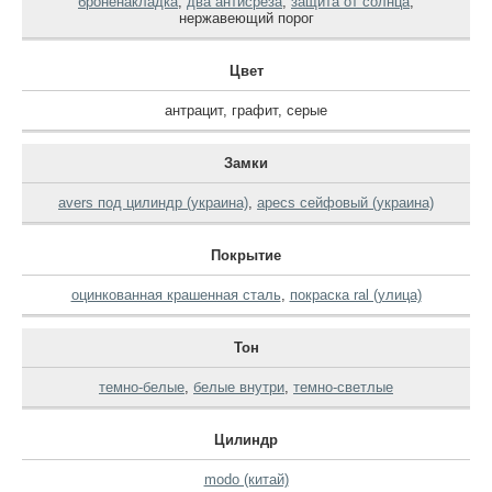
броненакладка
,
два антисреза
,
защита от солнца
,
нержавеющий порог
Цвет
антрацит
,
графит
,
серые
Замки
avers под цилиндр (украина)
,
apecs сейфовый (украина)
Покрытие
оцинкованная крашенная сталь
,
покраска ral (улица)
Тон
темно-белые
,
белые внутри
,
темно-светлые
Цилиндр
modo (китай)