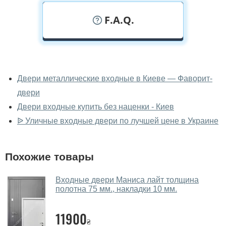
F.A.Q.
У вас можно посмотреть двери
входные вживую?
Двери металлические входные в Киеве — Фаворит-
двери
Да, можно посмотреть двери входные в нашем
фирменном салоне-магазине.
Двери входные купить без наценки - Киев
ᐉ Уличные входные двери по лучшей цене в Украине
У вас большой магазин?
Да, у нас большой выбор межкомнатных и входных
Похожие товары
дверей.
Помогаете ли вы выбрать двери
Входные двери Маниса лайт толщина
входные?
полотна 75 мм., накладки 10 мм.
Да. Мы консультируем покупателей
по телефону
,
11900
через мессенджеры, онлайн чат или непосредственно
₴