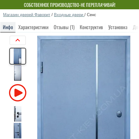
СОБСТВЕННОЕ ПРОИЗВОДСТВО-НЕ ПЕРЕПЛАЧИВАЙ!
Магазин дверей Фаворит
/
Входные двери
/
Сенс
Инфо
Характеристики
Отзывы (1)
Конструктив
Установка
До