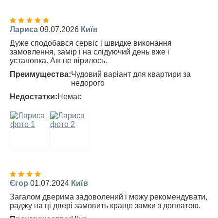
Лариса
09.07.2026
Київ
Дуже сподобався сервіс і швидке виконання
замовлення, замір і на слідуючий день вже і
установка. Аж не вірилось.
Преимущества:
Чудовий варіант для квартири за
недорого
Недостатки:
Немає
Єгор
01.07.2024
Київ
Загалом дверима задоволений і можу рекомендувати,
раджу на ці двері замовить краще замки з доплатою.