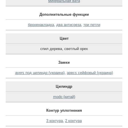
минеральная вата
Дополнительные функции
броненакладка
,
два антисреза
,
три петли
Цвет
спил дерева
,
светлый орех
Замки
avers под цилиндр (украина)
,
apecs сейфовый (украина)
Цилиндр
modo (китай)
Контур уплотнения
3 контура
,
2 контура