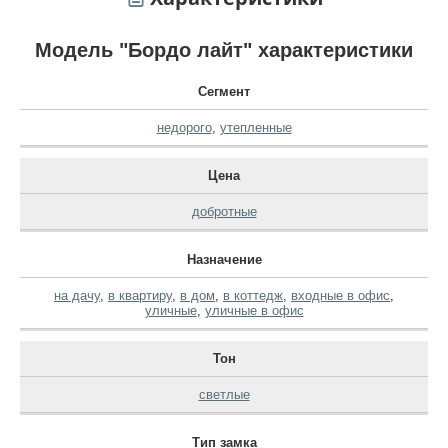
Модель "Бордо лайт" характеристики
Сегмент
недорого
,
утепленные
Цена
добротные
Назначение
на дачу
,
в квартиру
,
в дом
,
в коттедж
,
входные в офис
,
уличные
,
уличные в офис
Тон
светлые
Тип замка