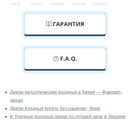
УЖАС
ПЛОХО
НОРМА
ХОРОШО
ОТЛИЧНО
ГАРАНТИЯ
F.A.Q.
У вас можно посмотреть двери
входные вживую?
Двери металлические входные в Киеве — Фаворит-
двери
Да, можно посмотреть двери входные в нашем
фирменном салоне-магазине.
Двери входные купить без наценки - Киев
ᐉ Уличные входные двери по лучшей цене в Украине
У вас большой магазин?