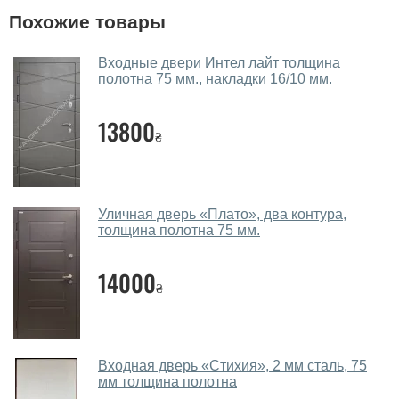
Да, у нас большой выбор межкомнатных и входных
Похожие товары
дверей.
Помогаете ли вы выбрать двери
Входные двери Интел лайт толщина
входные?
полотна 75 мм., накладки 16/10 мм.
Да. Мы консультируем покупателей
по телефону
,
13800
через мессенджеры, онлайн чат или непосредственно
₴
в нашем салоне-магазине.
Какие двери входные посоветуете?
Уличная дверь «Плато», два контура,
Наши рекомендации зависят от необходимых
толщина полотна 75 мм.
параметров, Вашего бюджета и других факторов.
Подбор входных дверей ведется индивидуально для
14000
₴
каждого посетителя.
Замеры дверей делаете?
Да, делаем. Наши специалисты могут произвести
Входная дверь «Стихия», 2 мм сталь, 75
замер и консультацию на выезде. Каждый сотрудник
мм толщина полотна
имеет с собой каталоги цветов и узоров. После