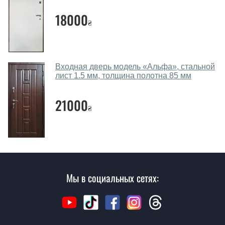
замера и консультации Вы можете оформить заявку
18000
₴
не посещая наш офис.
Сколько стоит вызвать замерщика?
Вызов замерщика-консультанта стоит 450 грн.
Входная дверь модель «Альфа», стальной
лист 1.5 мм, толщина полотна 85 мм
Вы производите установку входных
дверей?
21000
₴
Да производим. Монтаж входных дверей
производится согласно очереди, во все дни кроме
воскресенья.
Сколько стоит установка дверей
Бордо лайт ?
Мы в социальных сетях:
Стоимость установки дверей Бордо лайт - от 1600 грн.
Как быстро можете установить двери
Бордо лайт ?