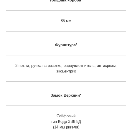
Толщина короба*
85 мм
Фурнитура*
3 петли, ручка на розетке, евроуплотнитель, антисрезы,
эксцентрик
Замок
Верхний*
Сейфовый
тип Кедр ЗВ8-8Д
(14 мм ригеля)