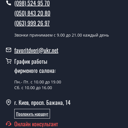
(098) 524 95 70
В тот же день в течении нескольких часов, при
(050) 843 20 80
условии наличия их на складе, либо на следующий
день.
(063) 999 26 97
Можно на сегодня вызвать
Звонки принимаем c 9.00 до 21.00 каждый день
замерщика?
favoritdveri@ukr.net
Да можно.
График работы
У вас есть в наличии готовые двери
входные?
фирменого салона:
Да, мы имеем большой ассортимент готовых входных
Пн.- Пт. с 10.00 до 19.00
дверей.
Сб. с 10.00 до 16.00
Какая стоимость самых дешевых
г. Киев, просп. Бажана, 14
входных дверей?
Проложить маршрут
От 5200 грн.
Онлайн консультант
Нужны двери входные эконом