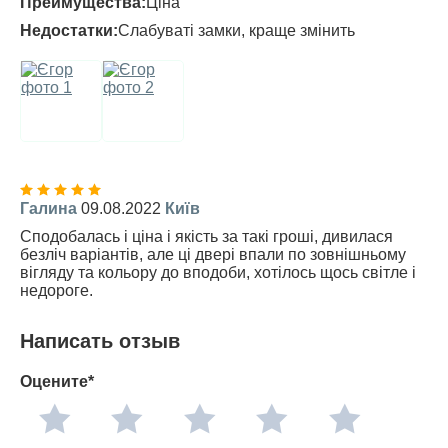
Преимущества:
Ціна
Недостатки:
Слабуваті замки, краще змінить
Галина
09.08.2022
Київ
Сподобалась і ціна і якість за такі гроші, дивилася
безліч варіантів, але ці двері впали по зовнішньому
вігляду та кольору до вподоби, хотілось щось світле і
недороге.
Написать отзыв
Оцените*