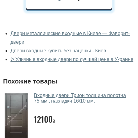
У вас можно посмотреть двери
входные вживую?
Двери металлические входные в Киеве — Фаворит-
двери
Да, можно посмотреть двери входные в нашем
фирменном салоне-магазине.
Двери входные купить без наценки - Киев
ᐉ Уличные входные двери по лучшей цене в Украине
У вас большой магазин?
Да, у нас большой выбор межкомнатных и входных
Похожие товары
дверей.
Помогаете ли вы выбрать двери
Входные двери Трион толщина полотна
входные?
75 мм., накладки 16/10 мм.
Да. Мы консультируем покупателей
по телефону
,
12100
через мессенджеры, онлайн чат или непосредственно
₴
в нашем салоне-магазине.