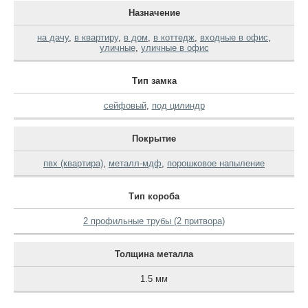
Назначение
на дачу
,
в квартиру
,
в дом
,
в коттедж
,
входные в офис
,
уличные
,
уличные в офис
Тип замка
сейфовый
,
под цилиндр
Покрытие
пвх (квартира)
,
металл-мдф
,
порошковое напыление
Тип короба
2 профильные трубы (2 притвора)
Толщина металла
1.5 мм