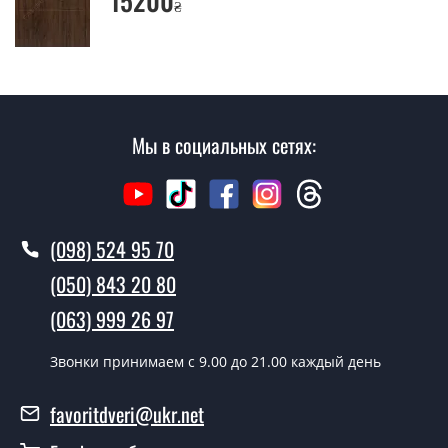
15200
₴
Да производим. Монтаж входных дверей
производится согласно очереди, во все дни кроме
воскресенья.
Сколько стоит установка дверей
Калабрия?
Мы в социальных сетях:
Стоимость установки дверей Калабрия - от 1600 грн.
Как быстро можете установить двери
Калабрия?
(098) 524 95 70
В тот же день в течении нескольких часов, при
(050) 843 20 80
условии наличия их на складе, либо на следующий
день.
(063) 999 26 97
Можно на сегодня вызвать
Звонки принимаем c 9.00 до 21.00 каждый день
замерщика?
favoritdveri@ukr.net
Да можно.