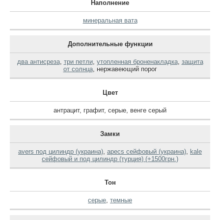
Наполнение
минеральная вата
Дополнительные функции
два антисреза
,
три петли
,
утопленная броненакладка
,
защита
от солнца
,
нержавеющий порог
Цвет
антрацит
,
графит
,
серые
,
венге серый
Замки
avers под цилиндр (украина)
,
apecs сейфовый (украина)
,
kale
сейфовый и под цилиндр (турция) (+1500грн.)
Тон
серые
,
темные