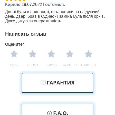
Кирило
19.07.2022
Гостомель
Двері були в наявності, встановили на слідуючий
день, двері брав в будинок і заміна була після орків.
Дуже дякую за оперативність.
Написать отзыв
Оцените*
УЖАС
ПЛОХО
НОРМА
ХОРОШО
ОТЛИЧНО
ГАРАНТИЯ
F.A.Q.