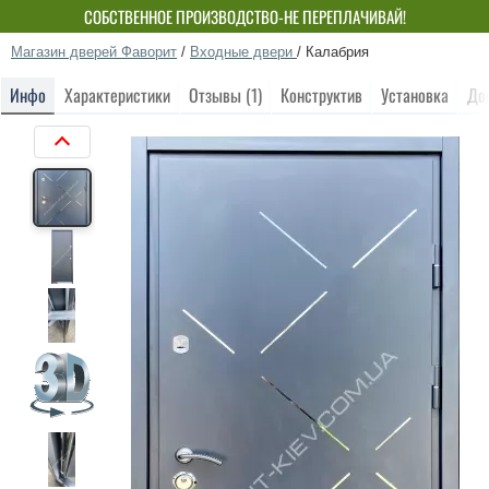
СОБСТВЕННОЕ ПРОИЗВОДСТВО-НЕ ПЕРЕПЛАЧИВАЙ!
Магазин дверей Фаворит
/
Входные двери
/
Калабрия
Инфо
Характеристики
Отзывы (1)
Конструктив
Установка
До