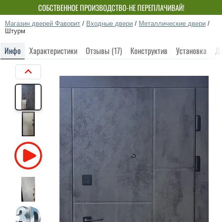
СОБСТВЕННОЕ ПРОИЗВОДСТВО-НЕ ПЕРЕПЛАЧИВАЙ!
Магазин дверей Фаворит
/
Входные двери
/
Металлические двери
/
Штурм
Инфо
Характеристики
Отзывы (17)
Конструктив
Установка
Д