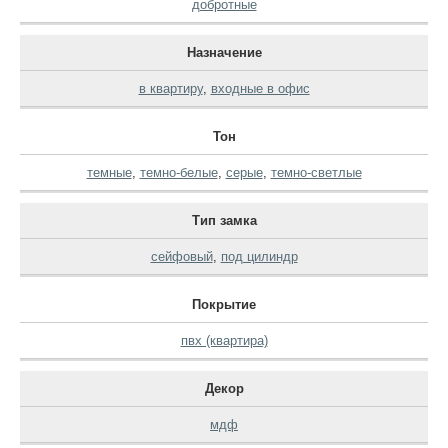
добротные
Назначение
в квартиру
,
входные в офис
Тон
темные
,
темно-белые
,
серые
,
темно-светлые
Тип замка
сейфовый
,
под цилиндр
Покрытие
пвх (квартира)
Декор
мдф