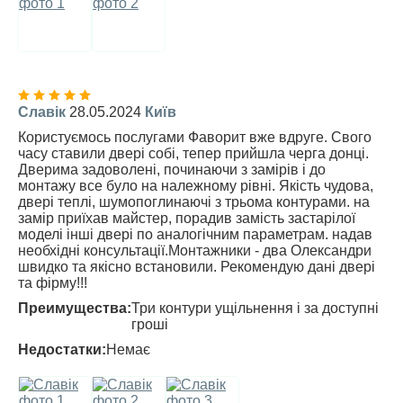
Славік
28.05.2024
Київ
Користуємось послугами Фаворит вже вдруге. Свого
часу ставили двері собі, тепер прийшла черга донці.
Дверима задоволені, починаючи з замірів і до
монтажу все було на належному рівні. Якість чудова,
двері теплі, шумопоглинаючі з трьома контурами. на
замір приїхав майстер, порадив замість застарілої
моделі інші двері по аналогічним параметрам. надав
необхідні консультації.Монтажники - два Олександри
швидко та якісно встановили. Рекомендую дані двері
та фірму!!!
Преимущества:
Три контури ущільнення і за доступні
гроші
Недостатки:
Немає