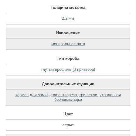
Толщина металла
2.2 мм
Наполнение
минеральная вата
Тип короба
гнутый профиль (3 притвора)
Дополнительные функции
карман для замка
,
три антисреза
,
три петли
,
утопленная
броненакладка
Цвет
серые