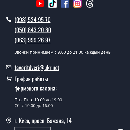
Рим?
В тот же день в течении нескольких часов, при
(098) 524 95 70
условии наличия их на складе, либо на следующий
(050) 843 20 80
день.
(063) 999 26 97
Можно на сегодня вызвать
замерщика?
Звонки принимаем c 9.00 до 21.00 каждый день
Да можно.
favoritdveri@ukr.net
У вас есть в наличии готовые двери
входные?
График работы
фирменого салона:
Да, мы имеем большой ассортимент готовых входных
дверей.
Пн.- Пт. с 10.00 до 19.00
Какая стоимость самых дешевых
Сб. с 10.00 до 16.00
входных дверей?
г. Киев, просп. Бажана, 14
От 5200 грн.