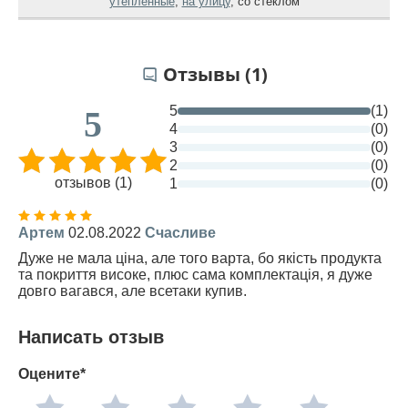
утепленные
,
на улицу
,
со стеклом
Отзывы (1)
5
(1)
5
4
(0)
3
(0)
2
(0)
отзывов (1)
1
(0)
Артем
02.08.2022
Счасливе
Дуже не мала ціна, але того варта, бо якість продукта
та покриття високе, плюс сама комплектація, я дуже
довго вагався, але всетаки купив.
Написать отзыв
Оцените*