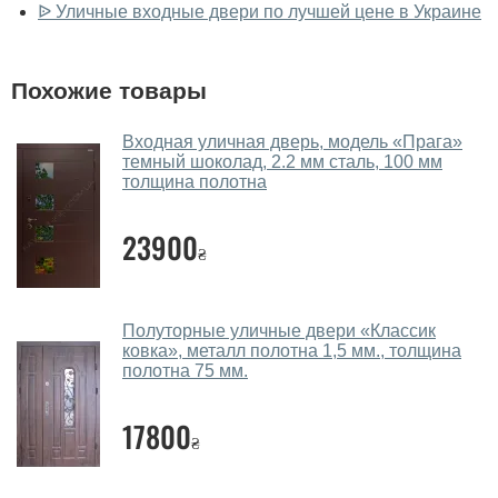
ᐉ Уличные входные двери по лучшей цене в Украине
Да, у нас большой выбор межкомнатных и входных
дверей.
Похожие товары
Помогаете ли вы выбрать двери
входные?
Входная уличная дверь, модель «Прага»
темный шоколад, 2.2 мм сталь, 100 мм
Да. Мы консультируем покупателей
по телефону
,
толщина полотна
через мессенджеры, онлайн чат или непосредственно
в нашем салоне-магазине.
23900
₴
Какие двери входные посоветуете?
Наши рекомендации зависят от необходимых
Полуторные уличные двери «Классик
параметров, Вашего бюджета и других факторов.
ковка», металл полотна 1,5 мм., толщина
Подбор входных дверей ведется индивидуально для
полотна 75 мм.
каждого посетителя.
17800
Замеры дверей делаете?
₴
Да, делаем. Наши специалисты могут произвести