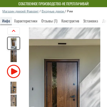
СОБСТВЕННОЕ ПРОИЗВОДСТВО-НЕ ПЕРЕПЛАЧИВАЙ!
Магазин дверей Фаворит
/
Входные двери
/
Рим
Инфо
Характеристики
Отзывы (1)
Конструктив
Установка
До