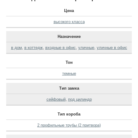
Цена
высокого класса
Назначение
в дом
,
в коттедж
,
входные в офис
,
уличные
,
уличные в офис
Тон
темные
Тип замка
сейфовый
,
под цилиндр
Тип короба
2 профильные трубы (2 притвора)