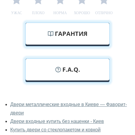
УЖАС
ПЛОХО
НОРМА
ХОРОШО
ОТЛИЧНО
ГАРАНТИЯ
F.A.Q.
У вас можно посмотреть двери
входные вживую?
Двери металлические входные в Киеве — Фаворит-
двери
Да, можно посмотреть двери входные в нашем
фирменном салоне-магазине.
Двери входные купить без наценки - Киев
Купить двери со стеклопакетом и ковкой
У вас большой магазин?